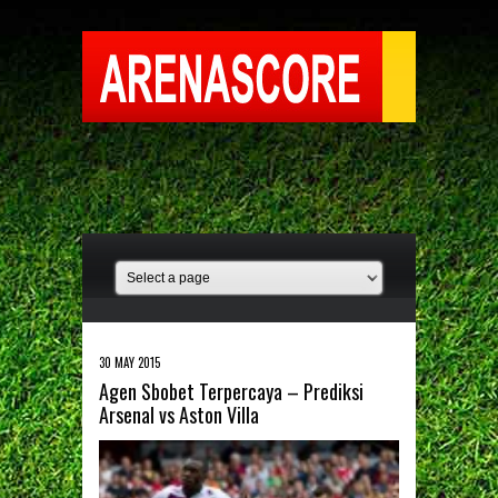
30 MAY 2015
Agen Sbobet Terpercaya – Prediksi
Arsenal vs Aston Villa