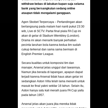
withdraw bebas di lakukan kapan saja selama
bank yang bersangkutan sedang online
ataupun tidak mengalami gangguan.
Agen Sbobet Terpercaya – Pertandingan akan
berlangsung pada malam hari nanti pukul 23:30
wib, Live di SCTV. Partai final piala FA Cup ini
akan di gelar di Stadium Wembley (London).
Drama ini akan menarik banyak perhatian
pecinta taruhan bola karena kedua tim sudah
cukup terkenal dan sama sama bermain di
English Premier League.
Secara kualitas untuk komposisi tim dan
manajer, Arsenal jelas unggul dari lawannya.
Namun jika berada di lapangan, apapun dapat
terjadi karena Arsenal tidak haus akan gelar ini
sedangkan Aston Villa telah lama menanti untuk
masuk ke final yakni sekitar 16 tahun. Selain itu,
Aston hanya satu kali meraih juara FA Cup yaitu
pada tahun 1957.
Arsenal jelas akan juara jika mereka tidak