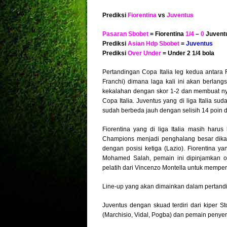
Prediksi
Fiorentina
vs
Juventus
Pasaran Sbobet
=
Fiorentina
1/4
–
0
Juvent
Prediksi
Asian Hdp Sbobet
=
Juventus
Prediksi
Over Under
= Under 2 1/4 bola
Pertandingan Copa Italia leg kedua antara 
Franchi) dimana laga kali ini akan berlan
kekalahan dengan skor 1-2 dan membuat ny
Copa Italia. Juventus yang di liga Italia s
sudah berbeda jauh dengan selisih 14 poin 
Fiorentina yang di liga Italia masih harus
Champions menjadi penghalang besar dikar
dengan posisi ketiga (Lazio). Fiorentina
Mohamed Salah, pemain ini dipinjamkan o
pelatih dari Vincenzo Montella untuk mempe
Line-up yang akan dimainkan dalam pertandin
Juventus dengan skuad terdiri dari kiper 
(Marchisio, Vidal, Pogba) dan pemain penye