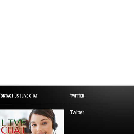
ONTACT US | LIVE CHAT
TWITTER
Twitter