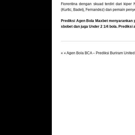
Fiorentina dengan skuad terdiri dari kipe
(Kurtic, Badelj, Fernandez) dan pemain peny
Prediksi Agen Bola Maxbet menyarankan 
sbobet dan juga Under 2 1/4 bola. Prediksi
« «
Agen Bola BCA – Prediksi Buriram Unite