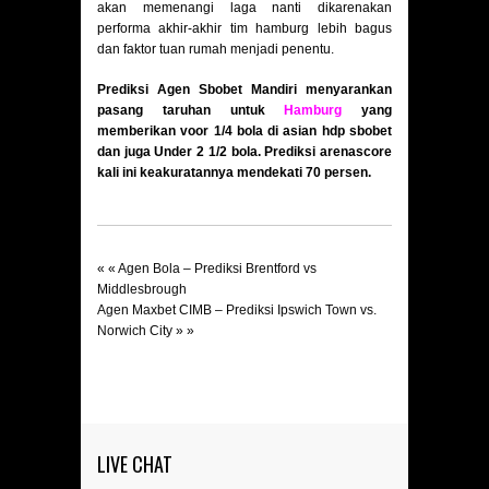
akan memenangi laga nanti dikarenakan
performa akhir-akhir tim hamburg lebih bagus
dan faktor tuan rumah menjadi penentu.
Prediksi Agen Sbobet Mandiri menyarankan
pasang taruhan untuk
Hamburg
yang
memberikan voor 1/4 bola di asian hdp sbobet
dan juga Under 2 1/2 bola. Prediksi arenascore
kali ini keakuratannya mendekati 70 persen.
« «
Agen Bola – Prediksi Brentford vs
Middlesbrough
Agen Maxbet CIMB – Prediksi Ipswich Town vs.
Norwich City
» »
LIVE CHAT