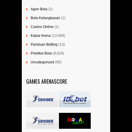
Agen Bola
(2)
Bola Ketangkasan
(1)
Casino Online
(1)
Kabar Arena
(13,069)
Panduan Betting
(13)
Prediksi Bola
(9,620)
Uncategorized
(95)
GAMES ARENASCORE