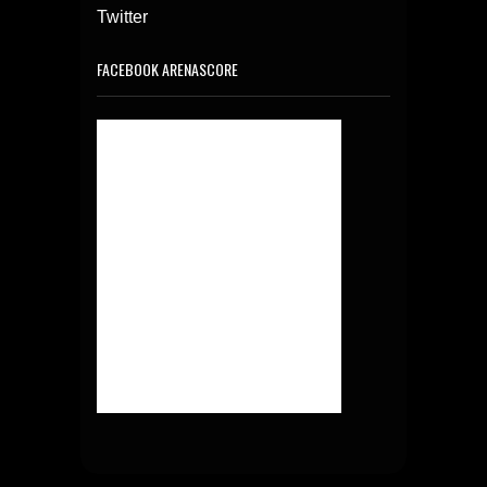
Twitter
FACEBOOK ARENASCORE