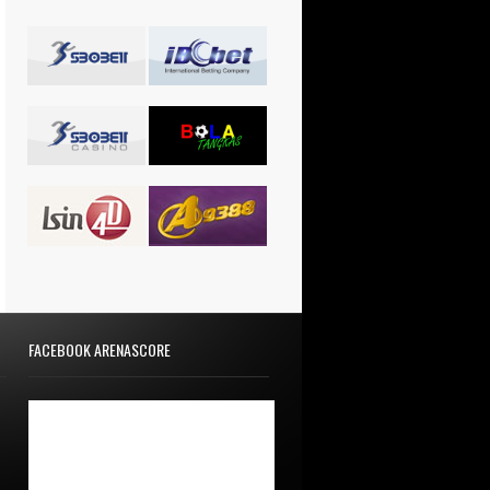
FACEBOOK ARENASCORE