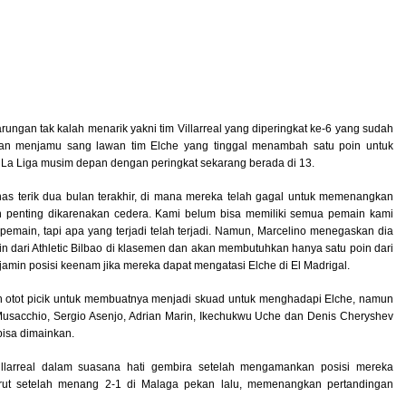
rungan tak kalah menarik yakni tim Villarreal yang diperingkat ke-6 yang sudah
an menjamu sang lawan tim Elche yang tinggal menambah satu poin untuk
 La Liga musim depan dengan peringkat sekarang berada di 13.
as terik dua bulan terakhir, di mana mereka telah gagal untuk memenangkan
n penting dikarenakan cedera. Kami belum bisa memiliki semua pemain kami
pemain, tapi apa yang terjadi telah terjadi. Namun, Marcelino menegaskan dia
 dari Athletic Bilbao di klasemen dan akan membutuhkan hanya satu poin dari
amin posisi keenam jika mereka dapat mengatasi Elche di El Madrigal.
ah otot picik untuk membuatnya menjadi skuad untuk menghadapi Elche, namun
usacchio, Sergio Asenjo, Adrian Marin, Ikechukwu Uche dan Denis Cheryshev
bisa dimainkan.
illarreal dalam suasana hati gembira setelah mengamankan posisi mereka
urut setelah menang 2-1 di Malaga pekan lalu, memenangkan pertandingan