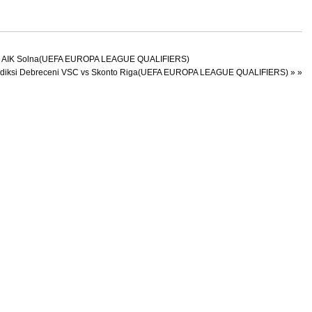
 vs AIK Solna(UEFA EUROPA LEAGUE QUALIFIERS)
ediksi Debreceni VSC vs Skonto Riga(UEFA EUROPA LEAGUE QUALIFIERS)
» »