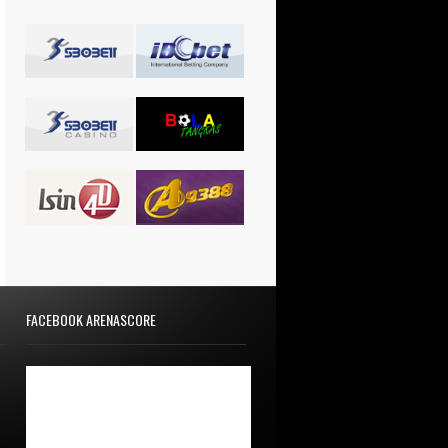
FACEBOOK ARENASCORE