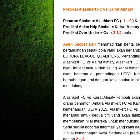
Prediksi Alashkert FC vs Kairat Almaty
Pasaran Sbobet
=
Alashkert FC (
1 – 0
)
Ka
Prediksi
Asian Hdp Sbobet
=
Kairat Almaty
Prediksi Over Under = Over
2 1/4
bola
Agen Sbobet BNI
menghadirkan berita s
pertandingan sepak bola yang akan berlang
EUROPA LEAGUE QUALIFIERS. Pertandingan
Alashkert FC vs Kairat Almaty. Alashkert 
hijau ini tentunya sudah saling kenal diman
akan bertemu di pertandingan UEFA. Ke
berhubungan erat dengan kesempatan terpil
mendatang.
Alashkert FC vs Kairat Almaty kembali aka
orang penonton. Antara Alashkert FC vs Ka
kemenangan UEFA 2015. Alashkert FC vs Ka
menaraik untuk kedua tim yang akan tampi
memberikan nilai mereka untuk mendukung 
Serta sedikit bocoran informasi yang kami 
1 nilai kemennagan awal. Sedangkan prediks
adalah
2 – 2.