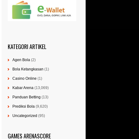
KATEGORI ARTIKEL
Agen Bola
(2)
Bola Ketangkasan
(1)
Casino Online
(1)
Kabar Arena
(13,069)
Panduan Betting
(13)
Prediksi Bola
(9,620)
Uncategorized
(95)
GAMES ARENASCORE