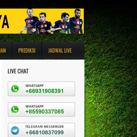
UAN
PREDIKSI
JADWAL LIVE
LIVE CHAT