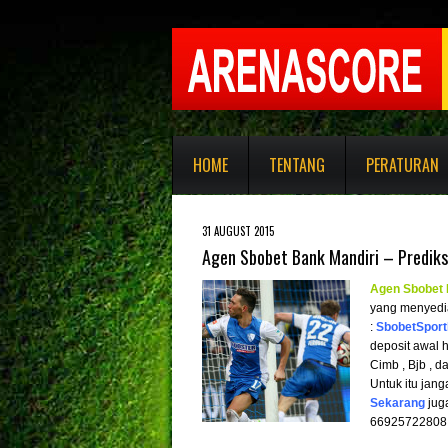
HOME
TENTANG
PERATURAN
31 AUGUST 2015
Agen Sbobet Bank Mandiri – Predik
Agen Sbobet 
yang menyedia
:
SbobetSport
deposit awal h
Cimb , Bjb , 
Untuk itu jan
Sekarang
jug
66925722808 ,