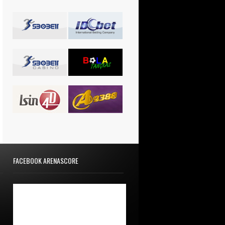
FACEBOOK ARENASCORE