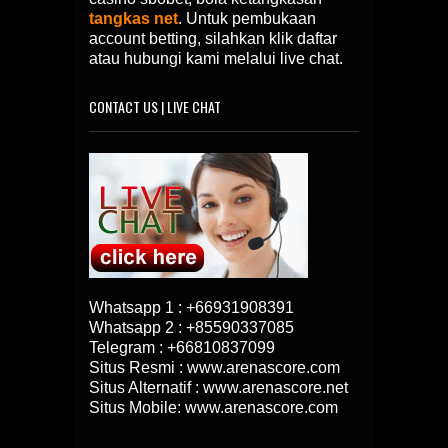
tangkas net
. Untuk pembukaan
account betting, silahkan klik daftar
atau hubungi kami melalui live chat.
CONTACT US | LIVE CHAT
Whatsapp 1 :
+66931908391
Whatsapp 2 :
+85590337085
Telegram :
+66810837099
Situs Resmi : www.arenascore.com
Situs Alternatif : www.arenascore.net
Situs Mobile: www.arenascore.com