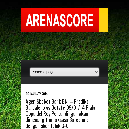
06 JANUARY 2014
Agen Sbobet Bank BNI – Prediksi
Barcaleno vs Getafe 09/01/14 Piala
Copa del Rey Pertandingan akan
dimenang tim raksasa Barcelone
dengan skor telak 3-0