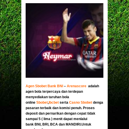
Agen Sbobet Bank BNI
–
Arenascore
adalah
agen bola terpercaya dan terdepan
menyediakan taruhan bola
online
Sbobet
,
Ibcbet
serta
Casno Sbobet
dengan
pasaran terbaik dan komisi penuh. Proses
deposit dan pernarikan dengan cepat tidak
sampai 5 ( lima ) menit dapat menlalui
bank BNI, BRI, BCA dan MANDIRI.Untuk