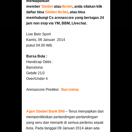
mendapatkan
member
Sbobet
atau
Ibcbet
, anda silakan klik
daftar bisa
Sbobet
Ibcbet
, atau bisa
memhubungi Cs arenascore yang bertugas 24
jam non stop via YM, BBM, Livechat.
Live Bein Sport
Kamis, 09 Januari 2014
pukul 04.00 Wib
Bursa Bola :
Handicap Odds :
Barcelona
Getafe 21/2
Over/Under 4
Arenascore Prediksi :
Barcelona
Agen Sbobet Bank BNI
– Terus menyajikan dan
memperdiksikan pertandingan-pertandingan
yang seru dan menarik di semua pertemu sepak
bola. Pada tanggal 09 Januari 2014 akan ada