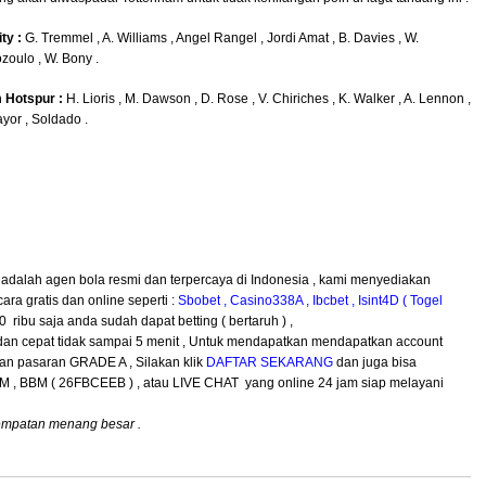
ty :
G. Tremmel , A. Williams , Angel Rangel , Jordi Amat , B. Davies , W.
ozoulo , W. Bony .
 Hotspur :
H. Lioris , M. Dawson , D. Rose , V. Chiriches , K. Walker , A. Lennon ,
ayor , Soldado .
adalah agen bola resmi dan terpercaya di Indonesia , kami menyediakan
a gratis dan online seperti :
Sbobet , Casino338A , Ibcbet , Isint4D ( Togel
ribu saja anda sudah dapat betting ( bertaruh ) ,
an cepat tidak sampai 5 menit , Untuk mendapatkan mendapatkan account
gan pasaran GRADE A , Silakan klik
DAFTAR SEKARANG
dan juga bisa
 , BBM ( 26FBCEEB ) , atau LIVE CHAT yang online 24 jam siap melayani
sempatan menang besar .