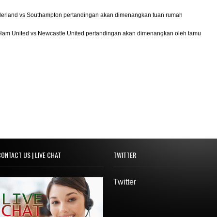
derland vs Southampton pertandingan akan dimenangkan tuan rumah
Ham United vs Newcastle United pertandingan akan dimenangkan oleh tamu
ONTACT US | LIVE CHAT
TWITTER
Twitter