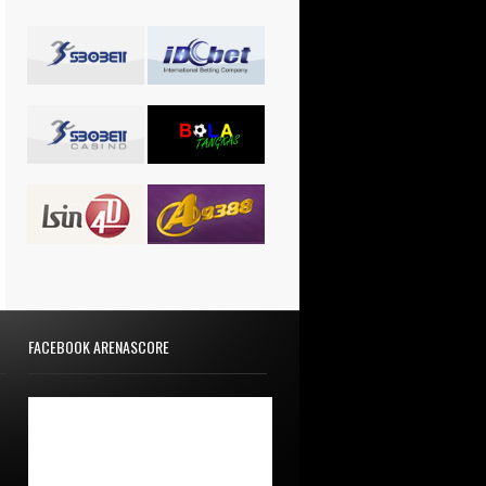
FACEBOOK ARENASCORE