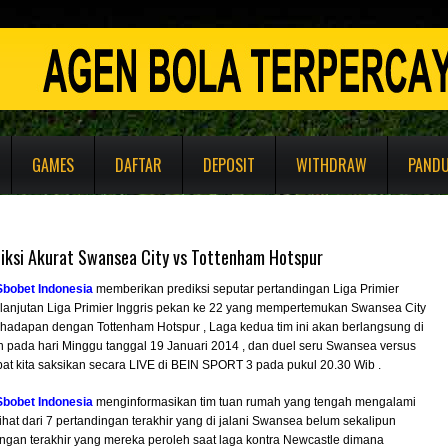
GAMES
DAFTAR
DEPOSIT
WITHDRAW
PAND
iksi Akurat Swansea City vs Tottenham Hotspur
bobet Indonesia
memberikan prediksi seputar pertandingan Liga Primier
a lanjutan Liga Primier Inggris pekan ke 22 yang mempertemukan Swansea City
hadapan dengan Tottenham Hotspur , Laga kedua tim ini akan berlangsung di
on pada hari Minggu tanggal 19 Januari 2014 , dan duel seru Swansea versus
at kita saksikan secara LIVE di BEIN SPORT 3 pada pukul 20.30 Wib .
bobet Indonesia
menginformasikan tim tuan rumah yang tengah mengalami
ilihat dari 7 pertandingan terakhir yang di jalani Swansea belum sekalipun
gan terakhir yang mereka peroleh saat laga kontra Newcastle dimana