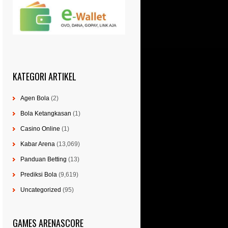
KATEGORI ARTIKEL
Agen Bola
(2)
Bola Ketangkasan
(1)
Casino Online
(1)
Kabar Arena
(13,069)
Panduan Betting
(13)
Prediksi Bola
(9,619)
Uncategorized
(95)
GAMES ARENASCORE