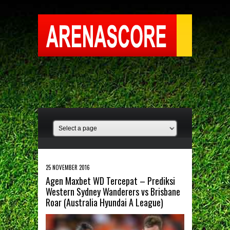
25 NOVEMBER 2016
Agen Maxbet WD Tercepat – Prediksi
Western Sydney Wanderers vs Brisbane
Roar (Australia Hyundai A League)