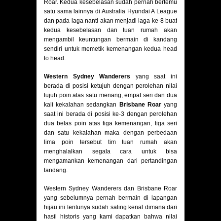
Roar. Kedua kesebelasan sudah pernah bertemu
satu sama lainnya di Australia Hyundai A League
dan pada laga nanti akan menjadi laga ke-8 buat
kedua kesebelasan dan tuan rumah akan
mengambil keuntungan bermain di kandang
sendiri untuk memetik kemenangan kedua head
to head.
Western Sydney Wanderers
yang saat ini
berada di posisi ketujuh dengan perolehan nilai
tujuh poin atas satu menang, empat seri dan dua
kali kekalahan sedangkan
Brisbane Roar
yang
saat ini berada di posisi ke-3 dengan perolehan
dua belas poin atas tiga kemenangan, tiga seri
dan satu kekalahan maka dengan perbedaan
lima poin tersebut tim tuan rumah akan
menghalalkan segala cara untuk bisa
mengamankan kemenangan dari pertandingan
tandang.
Western Sydney Wanderers dan Brisbane Roar
yang sebelumnya pernah bermain di lapangan
hijau ini tentunya sudah saling kenal dimana dari
hasil historis yang kami dapatkan bahwa nilai