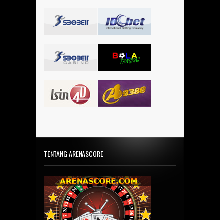
TENTANG ARENASCORE