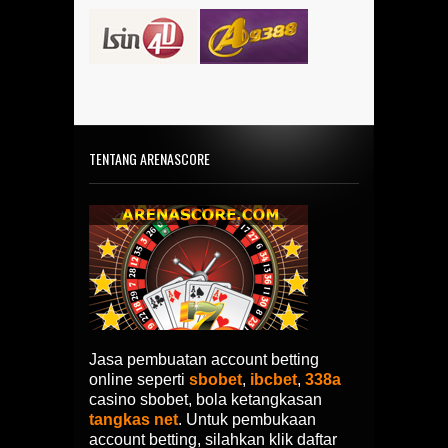
TENTANG ARENASCORE
Jasa pembuatan account betting
online seperti
sbobet
,
ibcbet
,
338a
casino sbobet, bola ketangkasan
tangkas net
. Untuk pembukaan
account betting, silahkan klik daftar