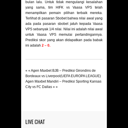
bulan lalu. Untuk tidak mengulangi kesalahan
yang sama, tim HIFK vs Vaasa VPS telah
menampilkan pemain pilihan terbaik mereka.
Terlihat di pasaran Sbobet bahwa nilai awal yang
ada pada pasaran sbobet jatuh kepada Vaasa
VPS sebanyak 1/4 nilai. Nilai ini adalah nilai awal
untuk Vaasa VPS memulai pertandingannya.
Prediksi skor yang akan didapatkan pada babak
ini adalah
2 – 0.
« «
Agen Maxbet BJB – Prediksi Girondins de
Bordeaux vs Liverpool(UEFA EUROPA LEAGUE)
Agen Maxbet Mandiri – Prediksi Sporting Kansas
City vs FC Dallas
» »
LIVE CHAT