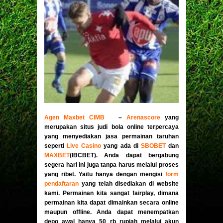
Agen Maxbet CIMB
–
Arenascore
yang
merupakan situs judi bola online terpercaya
yang menyediakan jasa permainan taruhan
seperti
Live Casino
yang ada di
SBOBET
dan
MAXBET
(IBCBET). Anda dapat bergabung
segera hari ini juga tanpa harus melalui proses
yang ribet. Yaitu hanya dengan mengisi
form
pendaftaran
yang telah disediakan di website
kami. Permainan kita sangat fairplay, dimana
permainan kita dapat dimainkan secara online
maupun offline. Anda dapat menempatkan
depo awal hanya 50 rb rupiah melalui akun