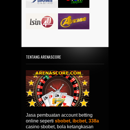
TENTANG ARENASCORE
Jasa pembuatan account betting
online seperti
sbobet
,
ibcbet
,
338a
casino sbobet, bola ketangkasan