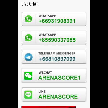
LIVE CHAT