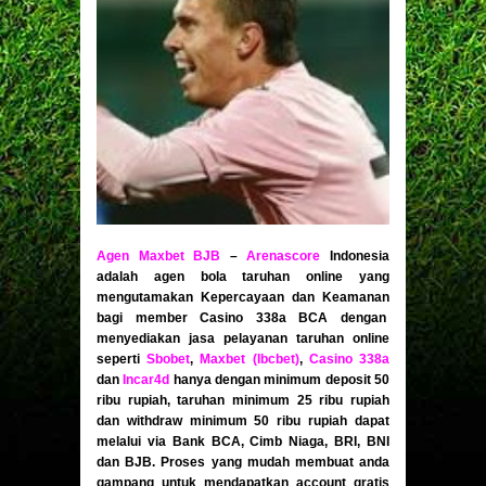
Agen Maxbet BJB
–
Arenascore
Indonesia
adalah agen bola taruhan online yang
mengutamakan Kepercayaan dan Keamanan
bagi member Casino 338a BCA dengan
menyediakan jasa pelayanan taruhan online
seperti
Sbobet
,
Maxbet (Ibcbet)
,
Casino 338a
dan
Incar4d
hanya dengan minimum deposit 50
ribu rupiah, taruhan minimum 25 ribu rupiah
dan withdraw minimum 50 ribu rupiah dapat
melalui via Bank BCA, Cimb Niaga, BRI, BNI
dan BJB.
Proses yang mudah membuat anda
gampang untuk mendapatkan account gratis