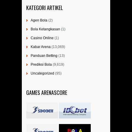
KATEGORI ARTIKEL
Agen Bola
(2)
Bola Ketangkasan
(1)
Casino Online
(1)
Kabar Arena
(13,069)
Panduan Betting
(13)
Prediksi Bola
(9,619)
Uncategorized
(95)
GAMES ARENASCORE