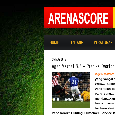
HOME
TENTANG
PERATURAN
05 MAY 2015
Agen Maxbet BJB – Prediksi Everton
Agen Maxbet
yang sangat 
Wow… Segera
yang telah d
yang sangat 
mendapatka
tanpa harus
bertransaks
Penasaran? Hubungi Customer Service k