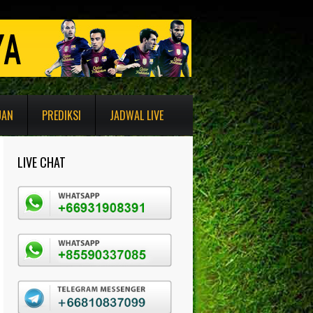
UAN
PREDIKSI
JADWAL LIVE
LIVE CHAT