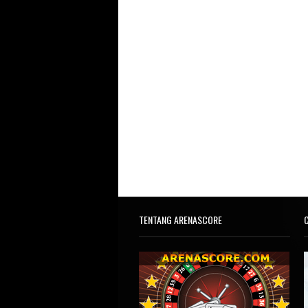
TENTANG ARENASCORE
C