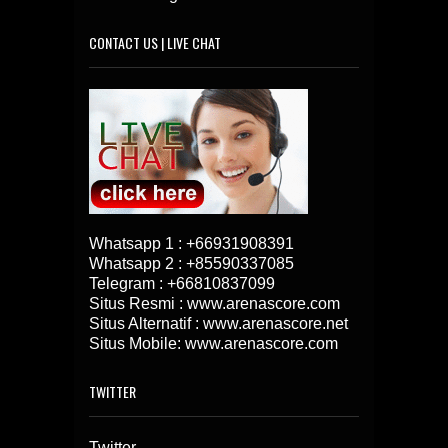
CONTACT US | LIVE CHAT
Whatsapp 1 :
+66931908391
Whatsapp 2 :
+85590337085
Telegram :
+66810837099
Situs Resmi : www.arenascore.com
Situs Alternatif : www.arenascore.net
Situs Mobile: www.arenascore.com
TWITTER
Twitter