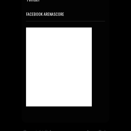
FACEBOOK ARENASCORE