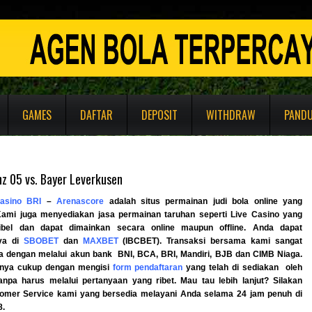
GAMES
DAFTAR
DEPOSIT
WITHDRAW
PAND
nz 05 vs. Bayer Leverkusen
asino BRI
–
Arenascore
adalah situs permainan judi bola online yang
Kami juga menyediakan jasa permainan taruhan seperti
Live Casino
yang
sibel dan dapat dimainkan secara online maupun offline. Anda dapat
ya di
SBOBET
dan
MAXBET
(IBCBET). Transaksi bersama kami sangat
 dengan melalui akun bank BNI, BCA, BRI, Mandiri, BJB dan CIMB Niaga.
nya cukup dengan mengisi
form pendaftaran
yang telah di sediakan oleh
npa harus melalui pertanyaan yang ribet. Mau tau lebih lanjut? Silakan
omer Service kami yang bersedia melayani Anda selama 24 jam penuh di
8.