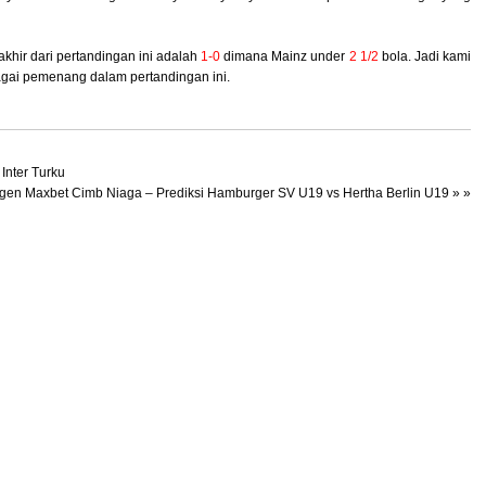
khir dari pertandingan ini adalah
1-0
dimana Mainz under
2 1/2
bola. Jadi kami
gai pemenang dalam pertandingan ini.
Inter Turku
gen Maxbet Cimb Niaga – Prediksi Hamburger SV U19 vs Hertha Berlin U19
» »