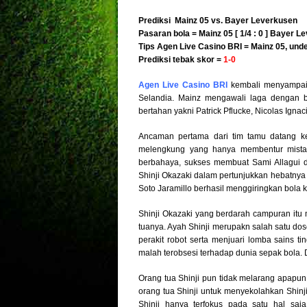
Prediksi Mainz 05 vs. Bayer Leverkusen
Pasaran bola = Mainz 05 [ 1/4 : 0 ]
Bayer Le
Tips Agen Live Casino BRI =
Mainz 05, und
Prediksi tebak skor =
1-0
Agen Live Casino BRI
kembali menyampaik
Selandia. Mainz mengawali laga dengan b
bertahan yakni Patrick Pflucke, Nicolas Ignaci
Ancaman pertama dari tim tamu datang k
melengkung yang hanya membentur mistar
berbahaya, sukses membuat Sami Allagui d
Shinji Okazaki dalam pertunjukkan hebatny
Soto Jaramillo berhasil menggiringkan bola
Shinji Okazaki yang berdarah campuran itu m
tuanya. Ayah Shinji merupakn salah satu dose
perakit robot serta menjuari lomba sains t
malah terobsesi terhadap dunia sepak bola. 
Orang tua Shinji pun tidak melarang apapun 
orang tua Shinji untuk menyekolahkan Shinji
Shinji hanya terfokus pada satu hal saj