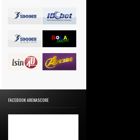
FACEBOOK ARENASCORE