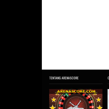
TENTANG ARENASCORE
C