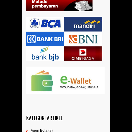
KATEGORI ARTIKEL
Agen Bola
(2)