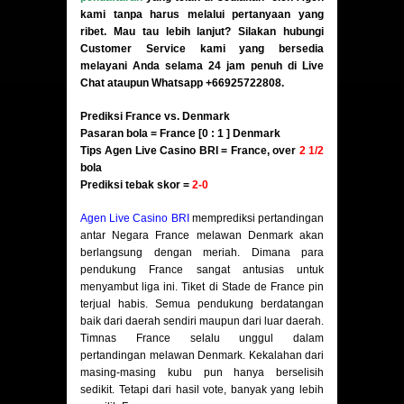
kami tanpa harus melalui pertanyaan yang
ribet. Mau tau lebih lanjut? Silakan hubungi
Customer Service kami yang bersedia
melayani Anda selama 24 jam penuh di Live
Chat ataupun Whatsapp +66925722808.
Prediksi France vs. Denmark
Pasaran bola = France [0 : 1 ]
Denmark
Tips Agen Live Casino BRI = France, over
2 1/2
bola
Prediksi tebak skor =
2-0
Agen Live Casino BRI
memprediksi pertandingan
antar Negara France melawan Denmark akan
berlangsung dengan meriah. Dimana para
pendukung France sangat antusias untuk
menyambut liga ini. Tiket di Stade de France pin
terjual habis. Semua pendukung berdatangan
baik dari daerah sendiri maupun dari luar daerah.
Timnas France selalu unggul dalam
pertandingan melawan Denmark. Kekalahan dari
masing-masing kubu pun hanya berselisih
sedikit. Tetapi dari hasil vote, banyak yang lebih