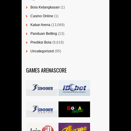
Bola Ketangkasan
(1)
Casino Online
(1)
Kabar Arena
(13,069)
Panduan Betting
(13)
Prediksi Bola
(9,619)
Uncategorized
(95)
GAMES ARENASCORE