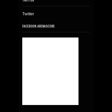
Twitter
FACEBOOK ARENASCORE