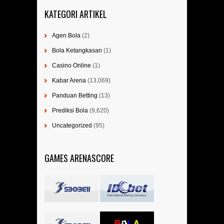
KATEGORI ARTIKEL
Agen Bola
(2)
Bola Ketangkasan
(1)
Casino Online
(1)
Kabar Arena
(13,069)
Panduan Betting
(13)
Prediksi Bola
(9,620)
Uncategorized
(95)
GAMES ARENASCORE