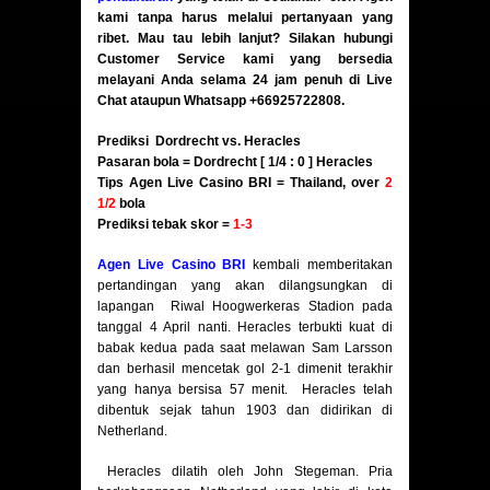
kami tanpa harus melalui pertanyaan yang
ribet. Mau tau lebih lanjut? Silakan hubungi
Customer Service kami yang bersedia
melayani Anda selama 24 jam penuh di Live
Chat ataupun Whatsapp +66925722808.
Prediksi Dordrecht vs. Heracles
Pasaran bola =
Dordrecht
[ 1/4 : 0 ]
Heracles
Tips Agen Live Casino BRI =
Thailand
, over
2
1/2
bola
Prediksi tebak skor =
1-3
Agen Live Casino BRI
kembali memberitakan
pertandingan yang akan dilangsungkan di
lapangan Riwal Hoogwerkeras Stadion pada
tanggal 4 April nanti. Heracles terbukti kuat di
babak kedua pada saat melawan Sam Larsson
dan berhasil mencetak gol 2-1 dimenit terakhir
yang hanya bersisa 57 menit. Heracles telah
dibentuk sejak tahun 1903 dan didirikan di
Netherland.
Heracles dilatih oleh John Stegeman. Pria