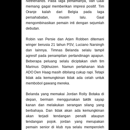
Netherlands. Pada laga pertamanya, Van Gaal
memang gagal memberikan impresi positif. Tim
Oranje kalah dari Belgia pada laga
persahabatan, musim lalu. Gaal
mengombinasikan pemain inti dengan sejumlah
debutan.
Robin van Persie dan Arjen Robben ditemani
winger berusia 21 tahun PSV, Luciano Narsingh
dan lainnya. Timnas Belanda selalu tampil
agresif pada penampilan pertandinagn apapun.
Beberapa peluang selalu diciptakan oleh tim
Marinus Dijkhuizen. Namun pertahanan klub
ADO Den Haag masih dibilang cukup rapi. Tetapi
tidak ada kemungkinan tidak ada celah untuk
membobol gawang mereka.
Belanda yang memakai Jordan Rolly Botaka di
depan, bermain menggunakan taktik sayap
kanan dan melakukan serangan silang yang
berbahaya. Dan tidak akan ada kemungkinan
akan terjadi tendangan penalti ataupun
tendangan pojok. jordan yang merupakan
pemain senior di klub nya selalu memperoleh