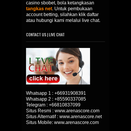
casino sbobet, bola ketangkasan
tangkas net
. Untuk pembukaan
account betting, silahkan klik daftar
atau hubungi kami melalui live chat.
CONTACT US | LIVE CHAT
Whatsapp 1 :
+66931908391
Whatsapp 2 :
+85590337085
Telegram :
+66810837099
Situs Resmi : www.arenascore.com
Situs Alternatif : www.arenascore.net
Situs Mobile: www.arenascore.com