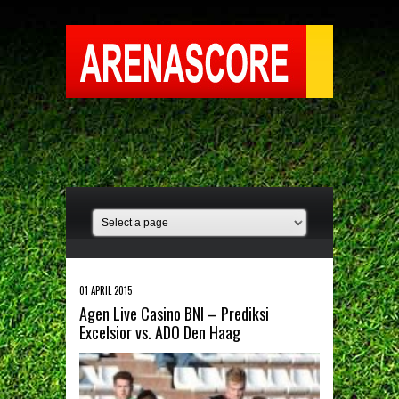
01 APRIL 2015
Agen Live Casino BNI – Prediksi
Excelsior vs. ADO Den Haag