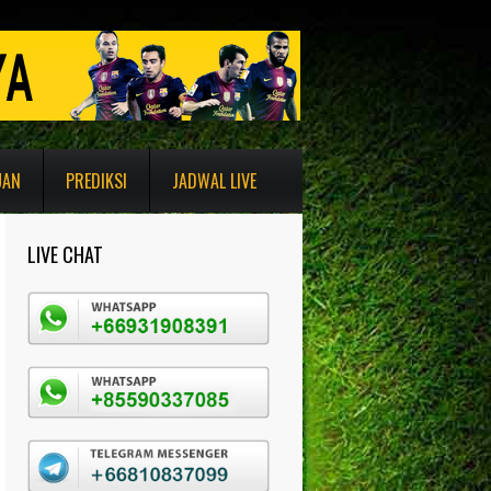
UAN
PREDIKSI
JADWAL LIVE
LIVE CHAT