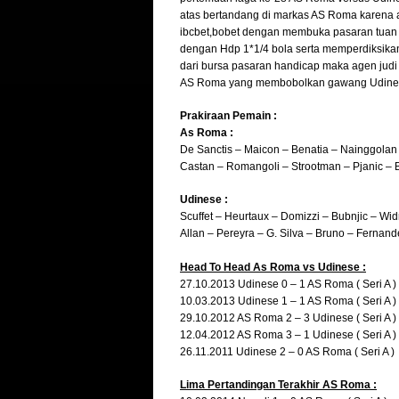
atas bertandang di markas AS Roma karena a
ibcbet,bobet dengan membuka pasaran tuan
dengan Hdp 1*1/4 bola serta memperdiksikan 
dari bursa pasaran handicap maka agen judi
AS Roma yang membobolkan gawang Udinese 
Prakiraan Pemain :
As Roma :
De Sanctis – Maicon – Benatia – Nainggolan 
Castan – Romangoli – Strootman – Pjanic – 
Udinese :
Scuffet – Heurtaux – Domizzi – Bubnjic – Wid
Allan – Pereyra – G. Silva – Bruno – Fernand
Head To Head As Roma vs Udinese :
27.10.2013 Udinese 0 – 1 AS Roma ( Seri A )
10.03.2013 Udinese 1 – 1 AS Roma ( Seri A )
29.10.2012 AS Roma 2 – 3 Udinese ( Seri A )
12.04.2012 AS Roma 3 – 1 Udinese ( Seri A )
26.11.2011 Udinese 2 – 0 AS Roma ( Seri A )
Lima Pertandingan Terakhir AS Roma :