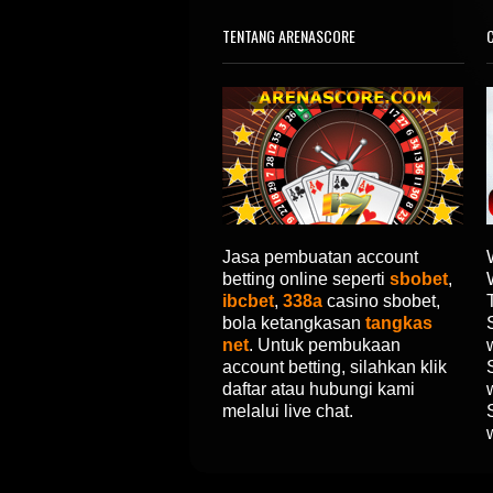
TENTANG ARENASCORE
C
Jasa pembuatan account
betting online seperti
sbobet
,
ibcbet
,
338a
casino sbobet,
bola ketangkasan
tangkas
net
. Untuk pembukaan
account betting, silahkan klik
daftar atau hubungi kami
melalui live chat.