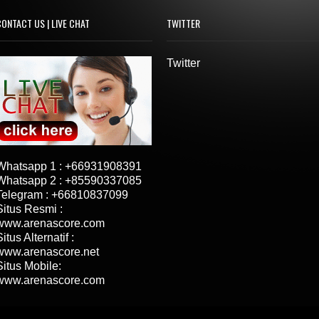
ONTACT US | LIVE CHAT
TWITTER
Twitter
Whatsapp 1 :
+66931908391
Whatsapp 2 :
+85590337085
Telegram :
+66810837099
Situs Resmi :
www.arenascore.com
Situs Alternatif :
www.arenascore.net
Situs Mobile:
www.arenascore.com