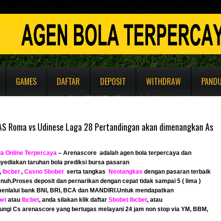
GAMES
DAFTAR
DEPOSIT
WITHDRAW
PAND
 AS Roma vs Udinese Laga 28 Pertandingan akan dimenangkan As
la Online Terpercaya
–
Arenascore
adalah agen bola terpercaya dan
yediakan taruhan bola prediksi bursa pasaran
,
Ibcbet
,
Casno Sbobet
serta tangkas
Neotangkas
dengan pasaran terbaik
nuh.Proses deposit dan pernarikan dengan cepat tidak sampai 5 ( lima )
menlalui bank BNI, BRI, BCA dan MANDIRI.Untuk mendapatkan
bet
atau
Ibcbet
, anda silakan klik daftar
Sbobet Ibcbet
,
atau
ngi Cs arenascore yang bertugas melayani 24 jam non stop via YM, BBM,