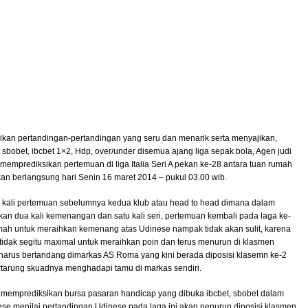
ikan pertandingan-pertandingan yang seru dan menarik serta menyajikan,
bobet, ibcbet 1×2, Hdp, over/under disemua ajang liga sepak bola, Agen judi
 memprediksikan pertemuan di liga Italia Seri A pekan ke-28 antara tuan rumah
 berlangsung hari Senin 16 maret 2014 – pukul 03.00 wib.
ma kali pertemuan sebelumnya kedua klub atau head to head dimana dalam
n dua kali kemenangan dan satu kali seri, pertemuan kembali pada laga ke-
mah untuk meraihkan kemenang atas Udinese nampak tidak akan sulit, karena
r tidak segitu maximal untuk meraihkan poin dan terus menurun di klasmen
 harus bertandang dimarkas AS Roma yang kini berada diposisi klasemn ke-2
rtarung skuadnya menghadapi tamu di markas sendiri.
an memprediksikan bursa pasaran handicap yang dibuka ibcbet, sbobet dalam
e menilai pertandingan Udinese pada laga ini akan penurun diposisi klasmen