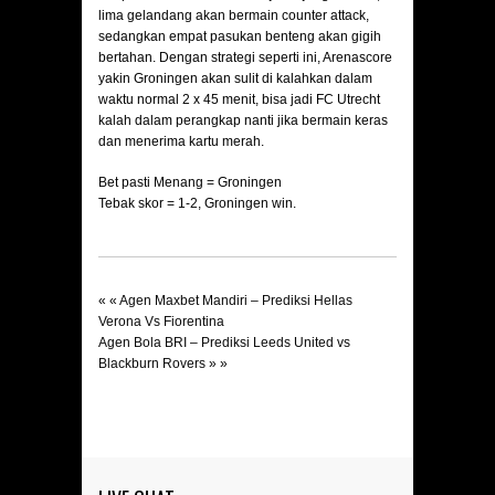
lima gelandang akan bermain counter attack,
sedangkan empat pasukan benteng akan gigih
bertahan. Dengan strategi seperti ini, Arenascore
yakin Groningen akan sulit di kalahkan dalam
waktu normal 2 x 45 menit, bisa jadi FC Utrecht
kalah dalam perangkap nanti jika bermain keras
dan menerima kartu merah.
Bet pasti Menang = Groningen
Tebak skor = 1-2, Groningen win.
« «
Agen Maxbet Mandiri – Prediksi Hellas
Verona Vs Fiorentina
Agen Bola BRI – Prediksi Leeds United vs
Blackburn Rovers
» »