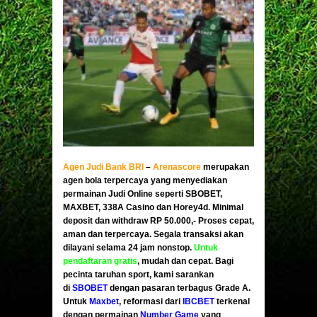
Agen Judi Bank BRI
–
Arenascore
merupakan
agen bola terpercaya yang menyediakan
permainan Judi Online seperti SBOBET,
MAXBET, 338A Casino dan Horey4d. Minimal
deposit dan withdraw RP 50.000,- Proses cepat,
aman dan terpercaya. Segala transaksi akan
dilayani selama 24 jam nonstop.
Untuk
pendaftaran gratis
, mudah dan cepat. Bagi
pecinta taruhan sport, kami sarankan
di
SBOBET
dengan pasaran terbagus Grade A.
Untuk
Maxbet
, reformasi dari
IBCBET
terkenal
dengan permainan
Number Game
yang