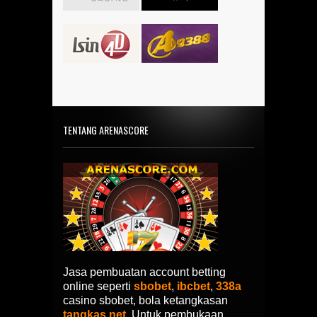
TENTANG ARENASCORE
Jasa pembuatan account betting
online seperti
sbobet
,
ibcbet
,
338a
casino sbobet, bola ketangkasan
tangkas net
. Untuk pembukaan