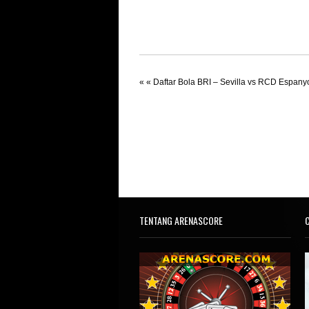
« «
Daftar Bola BRI – Sevilla vs RCD Espany
TENTANG ARENASCORE
C