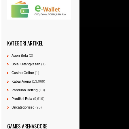
KATEGORI ARTIKEL
Agen Bola
(2)
Bola Ketangkasan
(1)
Casino Online
(1)
Kabar Arena
(13,069)
Panduan Betting
(13)
Prediksi Bola
(9,619)
Uncategorized
(95)
GAMES ARENASCORE