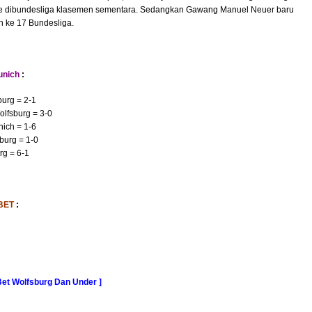
ore dibundesliga klasemen sementara. Sedangkan Gawang Manuel Neuer baru
n ke 17 Bundesliga.
unich
:
urg = 2-1
fsburg = 3-0
ich = 1-6
urg = 1-0
g = 6-1
BET
:
 Bet Wolfsburg Dan Under ]