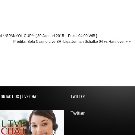
ol **SPANYOL CUP** [ 30 Januari 2015 – Pukul 04.00 WIB ]
Prediksi Bola Casino Live BRI Liga Jerman Schalke 04 vs Hannover
» »
ONTACT US | LIVE CHAT
TWITTER
Twitter