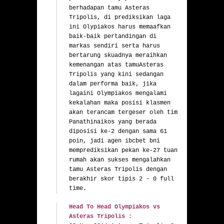
berhadapan tamu Asteras 
Tripolis, di prediksikan laga 
ini Olypiakos harus memaafkan 
baik-baik pertandingan di 
markas sendiri serta harus 
bertarung skuadnya meraihkan 
kemenangan atas tamuAsteras 
Tripolis yang kini sedangan 
dalam performa baik, jika 
lagaini Olympiakos mengalami 
kekalahan maka posisi klasmen 
akan terancam tergeser oleh tim 
Panathinaikos yang berada 
diposisi ke-2 dengan sama 61 
poin, jadi agen ibcbet bni 
memprediksikan pekan ke-27 tuan 
rumah akan sukses mengalahkan 
tamu Asteras Tripolis dengan 
berakhir skor tipis 2 - 0 full 
time.
Head To Head Olympiakos vs 
Asteras Tripolis :