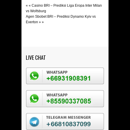
« «
Casino BRI – Prediksi Liga Eropa Inter Milan
vs Wolfsburg
Agen Sbobet BRI – Prediksi Dynamo Kyiv vs
Everton
» »
LIVE CHAT