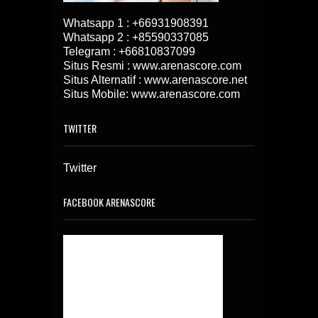
Whatsapp 1 :
+66931908391
Whatsapp 2 :
+85590337085
Telegram :
+66810837099
Situs Resmi : www.arenascore.com
Situs Alternatif : www.arenascore.net
Situs Mobile: www.arenascore.com
TWITTER
Twitter
FACEBOOK ARENASCORE