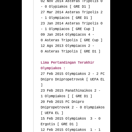
02 Nov 2014 Asteras Tripolis 0 
- 0 Olypiakos [ GRE D1 ]

27 Mar 2014 Asteras Tripolis 2 
- 1 Olympiacos [ GRE D1 ]

23 Jan 2014 Asteras Tripolis 0 
- 1 Olympiacos [ GRE Cup ]

09 Jan 2014 Olympiacos 4 - 
0 Asteras Tripolis [ GRE Cup ]

12 Ags 2013 Olympiacos 2 - 
0 Asteras Tripolis [ GRE D1 ]

Lima Pertandingan Terakhir 
Olympiakos :
27 Feb 2015 Olympiakos 2 - 2 FC 
Dnipro Dnipropetrovsk [ UEFA EL 
] 

23 Feb 2015 Panathinaikos 2 - 
1 Olympiakos [ [ GRE D1 ]

20 Feb 2015 FC Dnipro 
Dnipropetrovsk 2 - 0 Olympiakos 
[ UEFA EL ]

15 Feb 2015 Olympiakos  3 - 0 
Ergotis [ GRE D1 ]

12 Feb 2015 Olympiakos  1 - 1 