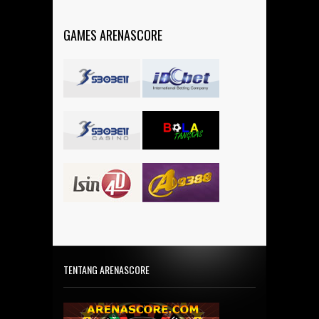
GAMES ARENASCORE
TENTANG ARENASCORE