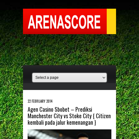
22 FEBRUARY 2014
Agen Casino Sbobet – Prediksi
Manchester City vs Stoke City { Citizen
kembali pada jalur kemenangan }