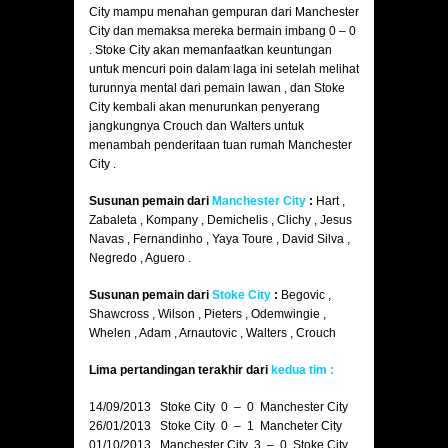
City mampu menahan gempuran dari Manchester
City dan memaksa mereka bermain imbang 0 – 0
. Stoke City akan memanfaatkan keuntungan
untuk mencuri poin dalam laga ini setelah melihat
turunnya mental dari pemain lawan , dan Stoke
City kembali akan menurunkan penyerang
jangkungnya Crouch dan Walters untuk
menambah penderitaan tuan rumah Manchester
City .
Susunan pemain dari
Manchester City
:
Hart ,
Zabaleta , Kompany , Demichelis , Clichy , Jesus
Navas , Fernandinho , Yaya Toure , David Silva ,
Negredo , Aguero .
Susunan pemain dari
Stoke City
:
Begovic ,
Shawcross , Wilson , Pieters , Odemwingie ,
Whelen , Adam , Arnautovic , Walters , Crouch
Lima pertandingan terakhir dari
kedua tim
:
14/09/2013 Stoke City 0 – 0 Manchester City
26/01/2013 Stoke City 0 – 1 Mancheter City
01/10/2013 Manchester City 3 – 0 Stoke City