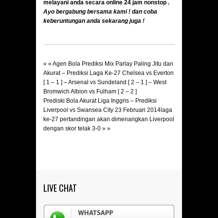
melayani anda secara online 24 jam nonstop .
Ayo bergabung bersama kami ! dan coba
keberuntungan anda sekarang juga !
« «
Agen Bola Prediksi Mix Parlay Paling Jitu dan
Akurat – Prediksi Laga Ke-27 Chelsea vs Everton
[ 1 – 1 ] – Arsenal vs Sundeland [ 2 – 1 ] – West
Bromwich Albion vs Fulham [ 2 – 2 ]
Prediski Bola Akurat Liga Inggris – Prediksi
Liverpool vs Swansea City 23 Februari 2014laga
ke-27 pertandingan akan dimenangkan Liverpool
dengan skor telak 3-0
» »
LIVE CHAT