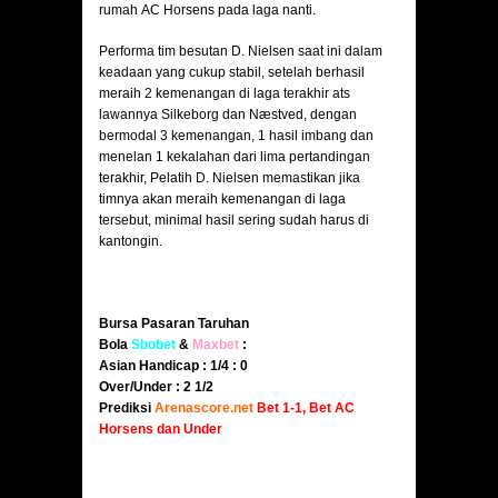
rumah AC Horsens pada laga nanti.
Performa tim besutan D. Nielsen saat ini dalam
keadaan yang cukup stabil, setelah berhasil
meraih 2 kemenangan di laga terakhir ats
lawannya Silkeborg dan Næstved, dengan
bermodal 3 kemenangan, 1 hasil imbang dan
menelan 1 kekalahan dari lima pertandingan
terakhir, Pelatih D. Nielsen memastikan jika
timnya akan meraih kemenangan di laga
tersebut, minimal hasil sering sudah harus di
kantongin.
Bursa Pasaran Taruhan
Bola
Sbobet
&
Maxbet
:
Asian Handicap : 1/4 : 0
Over/Under : 2 1/2
Prediksi
Arenascore.net
Bet 1-1, Bet AC
Horsens dan Under