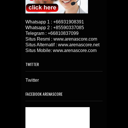
Whatsapp 1 :
+66931908391
Whatsapp 2 :
+85590337085
Telegram :
+66810837099
Situs Resmi : www.arenascore.com
Situs Alternatif : www.arenascore.net
Situs Mobile: www.arenascore.com
TWITTER
Twitter
FACEBOOK ARENASCORE