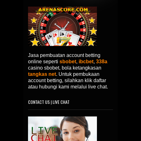
Jasa pembuatan account betting
online seperti
sbobet
,
ibcbet
,
338a
casino sbobet, bola ketangkasan
tangkas net
. Untuk pembukaan
account betting, silahkan klik daftar
atau hubungi kami melalui live chat.
CONTACT US | LIVE CHAT