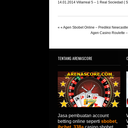
14.01.2014 Villarreal 5 – 1 Real Sociedad { 
« «
Agen Sbobet Online – Prediksi Newcastle 
Agen Casino Roulette – 
TENTANG ARENASCORE
C
Jasa pembuatan account
betting online seperti
sbobet
,
ibcbet
,
338a
casino sbobet,