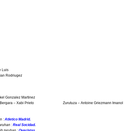
e Luis
tian Rodriugez
kel Gonzalez Martinez
– Markel Bergara – Xabi Prieto Zurutuza – Antoine Griezmann Imanol
n :
Atletico Madrid.
aruhan :
Real Socidad.
ih taruhan :
Over/atas.