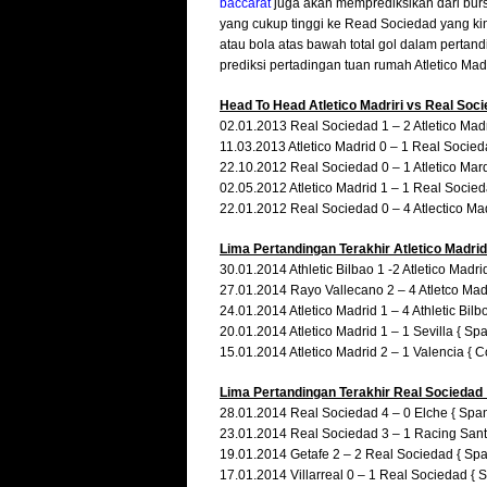
baccarat
juga akan memprediksikan dari burs
yang cukup tinggi ke Read Sociedad yang k
atau bola atas bawah total gol dalam perta
prediksi pertadingan tuan rumah Atletico M
Head To Head Atletico Madriri vs Real Soci
02.01.2013 Real Sociedad 1 – 2 Atletico Madr
11.03.2013 Atletico Madrid 0 – 1 Real Socied
22.10.2012 Real Sociedad 0 – 1 Atletico Mard
02.05.2012 Atletico Madrid 1 – 1 Real Socied
22.01.2012 Real Sociedad 0 – 4 Atlectico Mad
Lima Pertandingan Terakhir Atletico Madrid
30.01.2014 Athletic Bilbao 1 -2 Atletico Madr
27.01.2014 Rayo Vallecano 2 – 4 Atletco Madr
24.01.2014 Atletico Madrid 1 – 4 Athletic Bil
20.01.2014 Atletico Madrid 1 – 1 Sevilla { Sp
15.01.2014 Atletico Madrid 2 – 1 Valencia { 
Lima Pertandingan Terakhir Real Sociedad 
28.01.2014 Real Sociedad 4 – 0 Elche { Span
23.01.2014 Real Sociedad 3 – 1 Racing Sant
19.01.2014 Getafe 2 – 2 Real Sociedad { Spa
17.01.2014 Villarreal 0 – 1 Real Sociedad { 