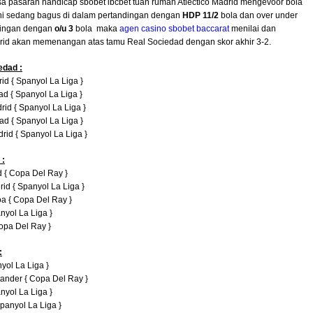
a pasaran handicap sbobet ibcbet tuan rumah Atlectico Madrid mengevoor bola
ini sedang bagus di dalam pertandingan dengan
HDP 11/2
bola dan over under
ndingan dengan
o/u 3
bola maka
agen casino sbobet baccarat
menilai dan
adrid akan memenangan atas tamu Real Sociedad dengan skor akhir 3-2.
edad :
id { Spanyol La Liga }
ad { Spanyol La Liga }
rid { Spanyol La Liga }
ad { Spanyol La Liga }
rid { Spanyol La Liga }
 :
id { Copa Del Ray }
id { Spanyol La Liga }
boa { Copa Del Ray }
anyol La Liga }
Copa Del Ray }
:
yol La Liga }
ander { Copa Del Ray }
nyol La Liga }
Spanyol La Liga }