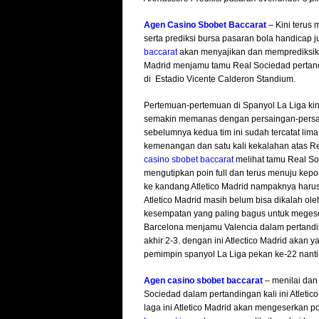
Agen Casino Sbobet Baccarat
– Kini terus
serta prediksi bursa pasaran bola handicap ju
baccarat
akan menyajikan dan memprediksikan
Madrid menjamu tamu Real Sociedad pertandi
di Estadio Vicente Calderon Standium.
Pertemuan-pertemuan di Spanyol La Liga ki
semakin memanas dengan persaingan-persai
sebelumnya kedua tim ini sudah tercatat lima
kemenangan dan satu kali kekalahan atas Re
casino sbobet baccarat
melihat tamu Real Soc
mengutipkan poin full dan terus menuju kepo
ke kandang Atletico Madrid nampaknya harus 
Atletico Madrid masih belum bisa dikalah ol
kesempatan yang paling bagus untuk megese
Barcelona menjamu Valencia dalam pertandin
akhir 2-3. dengan ini Atlectico Madrid aka
pemimpin spanyol La Liga pekan ke-22 nanti
Agen casino sbobet baccarat
– menilai dan
Sociedad dalam pertandingan kali ini Atleti
laga ini Atletico Madrid akan mengeserkan 