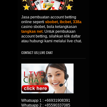
Jasa pembuatan account betting
online seperti
sbobet
,
ibcbet
,
338a
casino sbobet, bola ketangkasan
tangkas net
. Untuk pembukaan
account betting, silahkan klik daftar
atau hubungi kami melalui live chat.
CONTACT US | LIVE CHAT
Whatsapp 1 :
+66931908391
Whatsapp 2 :
+85590337085