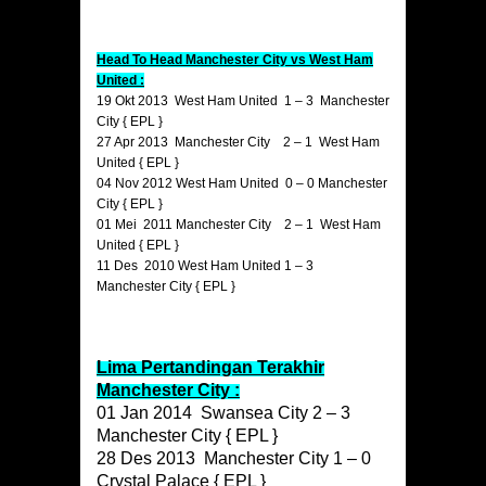
Head To Head Manchester City vs West Ham
United :
19 Okt 2013 West Ham United 1 – 3 Manchester
City { EPL }
27 Apr 2013 Manchester City 2 – 1 West Ham
United ‎{ EPL }
04 Nov 2012 West Ham United 0 – 0 Manchester
City { EPL }
01 Mei 2011 Manchester City 2 – 1 West Ham
United { EPL }
11 Des 2010 West Ham United 1 – 3
Manchester City { EPL }
Lima Pertandingan Terakhir
Manchester City :
01 Jan 2014 Swansea City 2 – 3
Manchester City { EPL }
28 Des 2013 Manchester City 1 – 0
Crystal Palace { EPL }