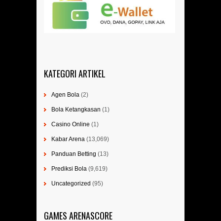
KATEGORI ARTIKEL
Agen Bola
(2)
Bola Ketangkasan
(1)
Casino Online
(1)
Kabar Arena
(13,069)
Panduan Betting
(13)
Prediksi Bola
(9,619)
Uncategorized
(95)
GAMES ARENASCORE