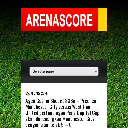
05 JANUARY 2014
Agen Casino Sbobet 338a – Prediksi
Manchester City versus West Ham
United pertandingan Piala Capital Cup
akan dimenangkan Manchester City
dengan skor telak 5 – 0