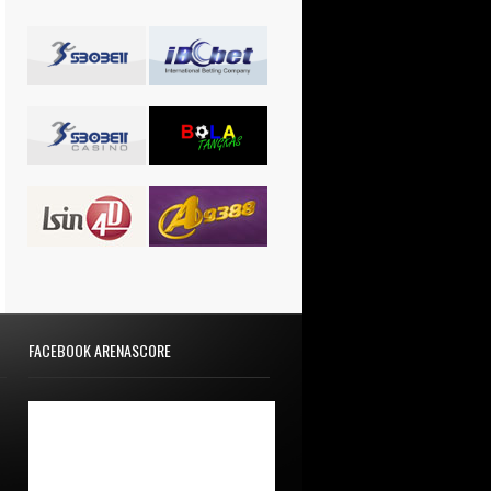
FACEBOOK ARENASCORE