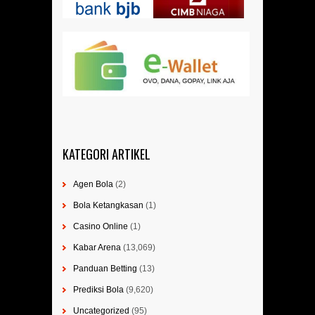
KATEGORI ARTIKEL
Agen Bola
(2)
Bola Ketangkasan
(1)
Casino Online
(1)
Kabar Arena
(13,069)
Panduan Betting
(13)
Prediksi Bola
(9,620)
Uncategorized
(95)