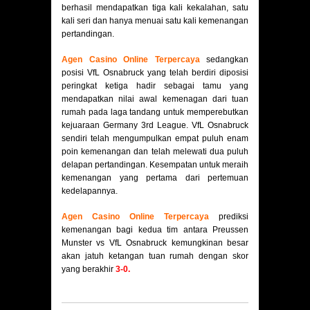
berhasil mendapatkan tiga kali kekalahan, satu
kali seri dan hanya menuai satu kali kemenangan
pertandingan.
Agen Casino Online Terpercaya
sedangkan
posisi VfL Osnabruck yang telah berdiri diposisi
peringkat ketiga hadir sebagai tamu yang
mendapatkan nilai awal kemenagan dari tuan
rumah pada laga tandang untuk memperebutkan
kejuaraan Germany 3rd League. VfL Osnabruck
sendiri telah mengumpulkan empat puluh enam
poin kemenangan dan telah melewati dua puluh
delapan pertandingan. Kesempatan untuk meraih
kemenangan yang pertama dari pertemuan
kedelapannya.
Agen Casino Online Terpercaya
p
rediksi
kemenangan bagi kedua tim antara Preussen
Munster vs VfL Osnabruck kemungkinan besar
akan jatuh ketangan tuan rumah dengan skor
yang berakhir
3-0.