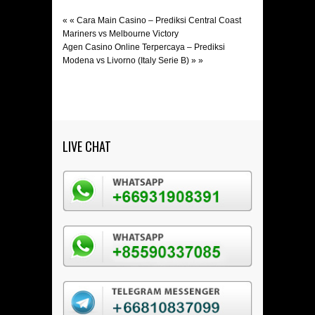
« «
Cara Main Casino – Prediksi Central Coast
Mariners vs Melbourne Victory
Agen Casino Online Terpercaya – Prediksi
Modena vs Livorno (Italy Serie B)
» »
LIVE CHAT