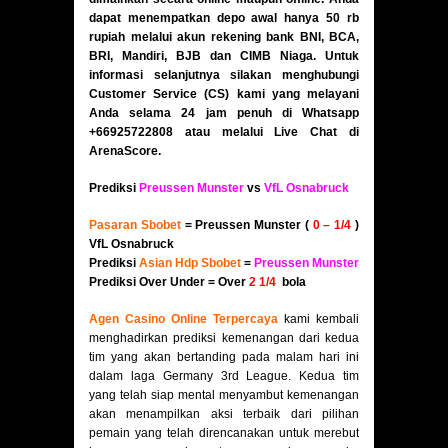
dapat menempatkan depo awal hanya 50 rb
rupiah melalui akun rekening bank BNI, BCA,
BRI, Mandiri, BJB dan CIMB Niaga. Untuk
informasi selanjutnya silakan menghubungi
Customer Service (CS) kami yang melayani
Anda selama 24 jam penuh di Whatsapp
+66925722808 atau melalui Live Chat di
ArenaScore.
Prediksi
Preussen Munster
vs
VfL Osnabruck
Pasaran Sbobet
=
Preussen Munster (
0 – 1/4
)
VfL Osnabruck
Prediksi
Asian Hdp Sbobet
=
Preussen Munster
Prediksi Over Under = Over
2 1/4
bola
Agen Casino Online Terpercaya
kami kembali
menghadirkan prediksi kemenangan dari kedua
tim yang akan bertanding pada malam hari ini
dalam laga Germany 3rd League. Kedua tim
yang telah siap mental menyambut kemenangan
akan menampilkan aksi terbaik dari pilihan
pemain yang telah direncanakan untuk merebut