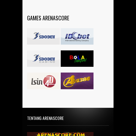
GAMES ARENASCORE
TENTANG ARENASCORE