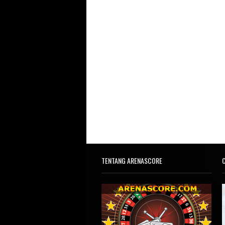
TENTANG ARENASCORE
C