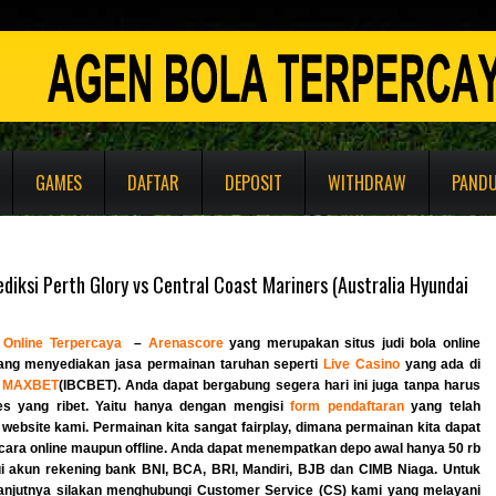
GAMES
DAFTAR
DEPOSIT
WITHDRAW
PAND
diksi Perth Glory vs Central Coast Mariners (Australia Hyundai
 Online Terpercaya
–
Arenascore
yang merupakan situs judi bola online
ang menyediakan jasa permainan taruhan seperti
Live Casino
yang ada di
n
MAXBET
(IBCBET). Anda dapat bergabung segera hari ini juga tanpa harus
es yang ribet. Yaitu hanya dengan mengisi
form pendaftaran
yang telah
 website kami. Permainan kita sangat fairplay, dimana permainan kita dapat
cara online maupun offline. Anda dapat menempatkan depo awal hanya 50 rb
ui akun rekening bank BNI, BCA, BRI, Mandiri, BJB dan CIMB Niaga. Untuk
lanjutnya silakan menghubungi Customer Service (CS) kami yang melayani