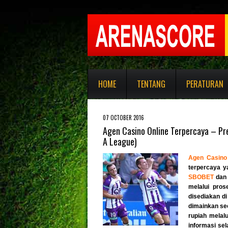
HOME
TENTANG
PERATURAN
07 OCTOBER 2016
Agen Casino Online Terpercaya – Pre
A League)
Agen Casino
terpercaya y
SBOBET
da
melalui pros
disediakan di
dimainkan se
rupiah melal
informasi se