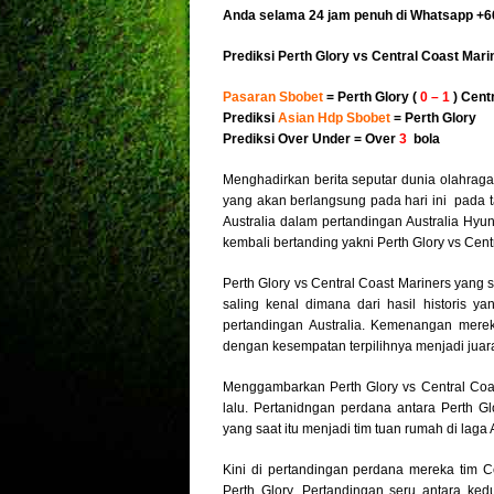
Anda selama 24 jam penuh di Whatsapp +66
Prediksi
Perth Glory vs Central Coast Mari
Pasaran Sbobet
=
Perth Glory (
0 – 1
)
Cent
Prediksi
Asian Hdp Sbobet
=
Perth Glory
Prediksi Over Under = Over
3
bola
Menghadirkan berita seputar dunia olahrag
yang akan berlangsung pada hari ini pada 
Australia dalam pertandingan Australia Hyu
kembali bertanding yakni Perth Glory vs Cent
Perth Glory vs Central Coast Mariners yang
saling kenal dimana dari hasil historis 
pertandingan Australia. Kemenangan mere
dengan kesempatan terpilihnya menjadi juara
Menggambarkan Perth Glory vs Central Coas
lalu. Pertanidngan perdana antara Perth 
yang saat itu menjadi tim tuan rumah di laga
Kini di pertandingan perdana mereka tim 
Perth Glory. Pertandingan seru antara ked