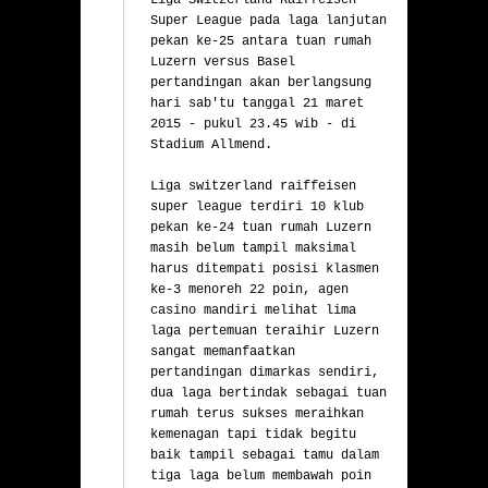
Liga Switzerland Raiffeisen 
Super League pada laga lanjutan 
pekan ke-25 antara tuan rumah 
Luzern versus Basel 
pertandingan akan berlangsung 
hari sab'tu tanggal 21 maret 
2015 - pukul 23.45 wib - di 
Stadium Allmend.

Liga switzerland raiffeisen 
super league terdiri 10 klub 
pekan ke-24 tuan rumah Luzern 
masih belum tampil maksimal 
harus ditempati posisi klasmen 
ke-3 menoreh 22 poin, 
agen 
casino mandiri
 melihat lima 
laga pertemuan teraihir Luzern 
sangat memanfaatkan 
pertandingan dimarkas sendiri, 
dua laga bertindak sebagai tuan 
rumah terus sukses meraihkan 
kemenagan tapi tidak begitu 
baik tampil sebagai tamu dalam 
tiga laga belum membawah poin 