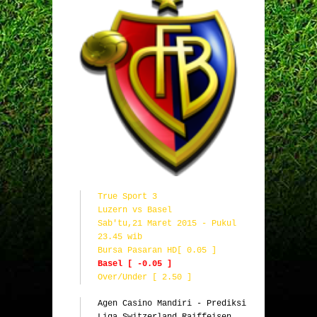
True Sport 3

Luzern vs Basel 

Sab'tu,21 Maret 2015 - Pukul 
23.45 wib

Basel [ -0.05 ]
Over/Under [ 2.50 ]
Agen Casino Mandiri
 - Prediksi 