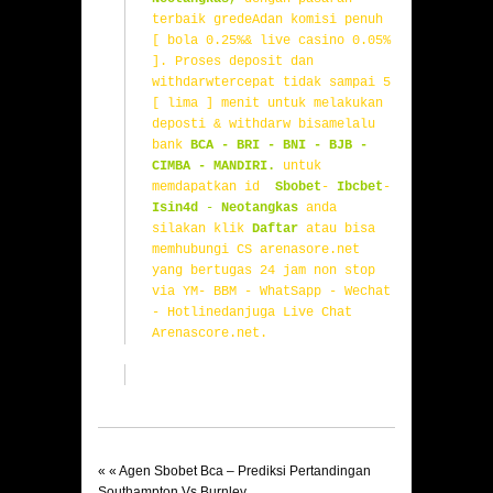
terbaik gredeAdan komisi penuh 
[ bola 0.25%& live casino 0.05% 
]. Proses deposit dan 
withdarwtercepat tidak sampai 5 
[ lima ] menit untuk melakukan 
deposti & withdarw bisamelalu 
bank 
BCA - BRI - BNI - BJB - 
CIMBA - MANDIRI.
 untuk 
memdapatkan id  
Sbobet
- 
Ibcbet
-
Isin4d 
- 
Neotangkas 
anda 
silakan klik 
Daftar
atau bisa 
memhubungi CS 
arenasore.net
yang bertugas 24 jam non stop 
via YM- BBM - WhatSapp - Wechat 
- Hotlinedanjuga Live Chat 
Arenascore.net.
« «
Agen Sbobet Bca – Prediksi Pertandingan
Southampton Vs Burnley