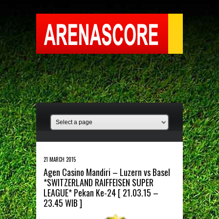
21 MARCH 2015
Agen Casino Mandiri – Luzern vs Basel
*SWITZERLAND RAIFFEISEN SUPER
LEAGUE* Pekan Ke-24 [ 21.03.15 –
23.45 WIB ]