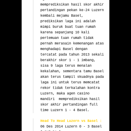
memprediksikan hasil skor akhir 
pertandingan pekan ke-24 Luzern 
kembali mejamu Basel, 
prediksikan laga ini adalah 
mimpi buruk buat tuan rumah 
karena sepanjang 10 kali 
pertemuan tuan rumah tidak 
pernah merasain kemenangan atas 
menghadapi Basel dengan 
tercatat pada tahun 2013 sekali 
berakhir skor 1 - 1 imbang, 
sisa 9 laga terus menalan 
kekalahan, sementara tamu Basel 
akan terus tampil skuadnya pada 
laga ini untuk terus memcatat 
rekor tidak terkalahan kontra 
Luzern, maka agen casino 
mandiri  memprediksikan hasil 
skor akhir pertandingan full 
time Luzern 1 - 4 Basel.
Head To Head Luzern vs Basel :
06 Des 2014 Luzern 0 - 3 Basel 