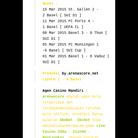
Basel :
15 Mar 2015 St. Gallen 2 - 
2 Basel [ SUI D1 ]

11 Mar 2015 FC Porto 4 - 
1 Basel [ UEFA CL ]

08 Mar 2015 Basel 3 - 0 Thun [ 
SUI D1 ]

05 Mar 2015 FC Munsingen 1 
-6 Basel [ SUI Cup ]

01 Mar 2015 Basel 1 - 0 Vaduz [ 
SUI D1 ]
Prediksi 
by.arenascore.net
 : 
Luzern 1 - 4 Basel
Agen Casino Mandiri
 - 
Arenascore
adalah agen bola 
terpercaya dan 
terdepanmenyediakan taruhan 
bola oniline, prediksi bursa 
pasaran 
Sbobet
-
Ibcbet
juga 
menyediakanbermacam game 
Live 
Casino 338a 
- 
Isin4d 
- 
Neotangkas
,
 dengan pasaran 