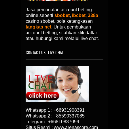
Jasa pembuatan account betting
online seperti
sbobet
,
ibcbet
,
338a
casino sbobet, bola ketangkasan
tangkas net
. Untuk pembukaan
account betting, silahkan klik daftar
atau hubungi kami melalui live chat.
CONTACT US | LIVE CHAT
Whatsapp 1 :
+66931908391
Whatsapp 2 :
+85590337085
Telegram :
+66810837099
Situs Resmi : www.arenascore.com