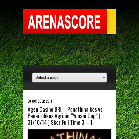
30 OCTOBER 2014
Agen Casino BRI – Panathinaikos vs
Panaitolikos Agrinio “Yunani Cup” [
31/10/14 ] Skor Full Time 3 – 1