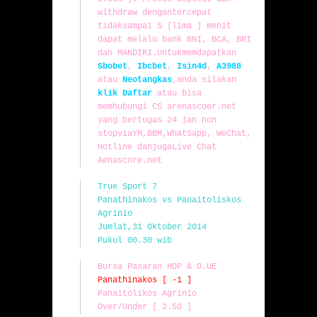
withdraw dengantercepat 
tidaksampai 5 [lima ] menit 
dapat melalu bank BNI, BCA, BRI 
dan MANDIRI.Untukmemdapatkan 
Sbobet
, 
Ibcbet
, 
Isin4d
, 
A3988
atau 
Neotangkas
,anda silakan 
klik
Daftar
atau bisa 
memhubungi CS arenascoer.net 
yang bertugas 24 jan non 
stopviaYM,BBM,WhatSapp, WeChat, 
Hotline danjugaLive Chat 
Aenascore.net
True Sport 7

Panathinakos vs Panaitoliskos 
Agrinio 

Jumlat,31 Oktober 2014

Pukul 00.30 wib
Panathinakos [ -1 ]
Panaitolikos Agrinio 

Over/Under [ 2.50 ]