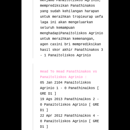
menjamu Panaitoliskos Agrinio, 
memprediksikan Panathinakos 
yang sudah kehilangan harapan 
untuk meraihkan tropieurap uefa 
laga ini akan mengeluarkan 
seluruh kemampuan 
menghadapiPanaitoliskos Agrinio 
untuk meraihkan kemenangan, 
agen casini bri
 memprediksikan 
hasil skor akhir Panathinakos 3 
- 1 Panaitoliskos Agrinio
Head To Head Panathinakos vs 
Panaitoliskos Agrinio :
05 Jan 2104 Panaitoliskos 
Agrinio 1 - 0 Panathinaikos [ 
GRE D1 ]

19 Ags 2013 Panathinaikos 2 - 
0 Panaitoliskos Agrinio [ GRE 
D1 ]

22 Apr 2012 Panathinaikos 4 - 
0 Panaitoliskos Agrinio [ GRE 
D1 ]
