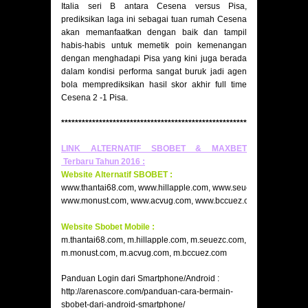
Italia seri B antara Cesena versus Pisa,
prediksikan laga ini sebagai tuan rumah Cesena
akan memanfaatkan dengan baik dan tampil
habis-habis untuk memetik poin kemenangan
dengan menghadapi Pisa yang kini juga berada
dalam kondisi performa sangat buruk jadi agen
bola memprediksikan hasil skor akhir full time
Cesena 2 -1 Pisa.
***********************************************************************
LINK ALTERNATIF SBOBET & MAXBET
Terbaru Tahun 2016 :
Website Alternatif SBOBET :
www.thantai68.com, www.hillapple.com, www.seuezc.com,
www.monust.com, www.acvug.com, www.bccuez.com.
Website Sbobet Mobile :
m.thantai68.com, m.hillapple.com, m.seuezc.com,
m.monust.com, m.acvug.com, m.bccuez.com
Panduan Login dari Smartphone/Android :
http://arenascore.com/panduan-cara-bermain-
sbobet-dari-android-smartphone/