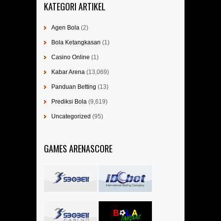
KATEGORI ARTIKEL
Agen Bola
(2)
Bola Ketangkasan
(1)
Casino Online
(1)
Kabar Arena
(13,069)
Panduan Betting
(13)
Prediksi Bola
(9,619)
Uncategorized
(95)
GAMES ARENASCORE