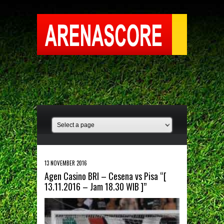
13 NOVEMBER 2016
Agen Casino BRI – Cesena vs Pisa “[
13.11.2016 – Jam 18.30 WIB ]”