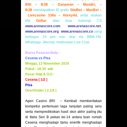
BNI – BJB – Danamon – Mandiri, –
BJB
mendapatkan ID gratis
SboBet – MaxBet –
Livecasino 338a – Horey4d
,
anda silakan
klik
Daftar
atau bisa hubungi CS
www.arenascore.com
,
www.arenascore.net
,
www.arenascore.org
,
www.arenascore.co
yang
bertugas 24 jam non stop via BBM-YM-
Whatsapp- Wechat- Hotlinedan Live Chat.
Bursa Pasaran Bola :
Cesena vs Pisa
Minggu, 13 November 2016
Pukul : 18.30 wib
Pasar Hdp & O.U :
Cesena [ 1/2 ]
Pisa
Over/Under [ 2.1/4 ]
Agen Casino BRI
– Kembali memberitakan
kompetisi pertemuan laga lanjutan paling seru
serta memprediksikan hasil skor akhir paling jitu
di Italia Seri B pekan ke-14 antara tuan rumah
Cesena menghadapi tamu enerife menghadapi