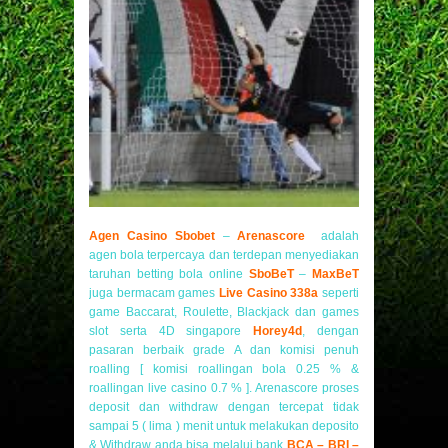
Agen Casino Sbobet
–
Arenascore
adalah
agen bola terpercaya dan terdepan menyediakan
taruhan betting bola online
SboBeT
–
MaxBeT
juga bermacam games
Live Casino 338a
seperti
game Baccarat, Roulette, Blackjack dan games
slot serta 4D singapore
Horey4d
, dengan
pasaran berbaik grade A dan komisi penuh
roalling [ komisi roallingan bola 0.25 % &
roallingan live casino 0.7 % ]. Arenascore proses
deposit dan withdraw dengan tercepat tidak
sampai 5 ( lima ) menit untuk melakukan deposito
& Withdraw anda bisa melalui bank
BCA – BRI –