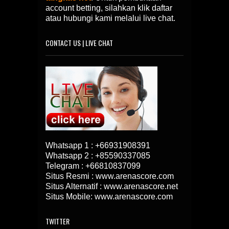
account betting, silahkan klik daftar
atau hubungi kami melalui live chat.
CONTACT US | LIVE CHAT
Whatsapp 1 :
+66931908391
Whatsapp 2 :
+85590337085
Telegram :
+66810837099
Situs Resmi : www.arenascore.com
Situs Alternatif : www.arenascore.net
Situs Mobile: www.arenascore.com
TWITTER