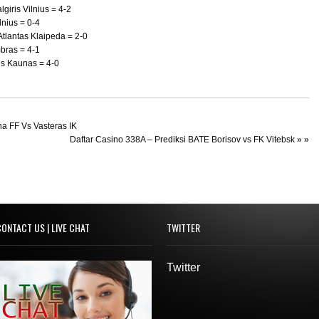
iris Vilnius = 4-2
nius = 0-4
tlantas Klaipeda = 2-0
bras = 4-1
is Kaunas = 4-0
na FF Vs Vasteras IK
Daftar Casino 338A – Prediksi BATE Borisov vs FK Vitebsk
» »
ONTACT US | LIVE CHAT
TWITTER
Twitter