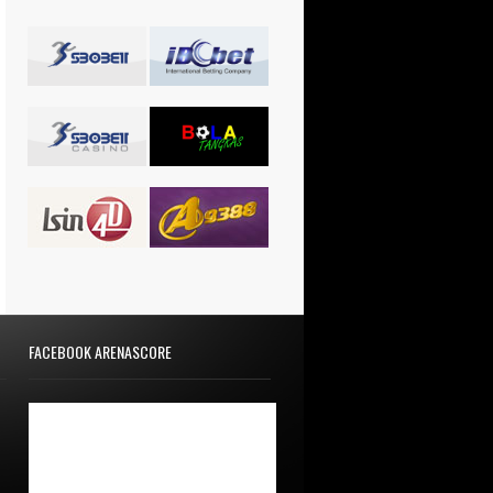
FACEBOOK ARENASCORE