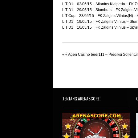
LIT D1 02/06/15 Atlantas Klaipeda – FK Zalg
LIT D1 29/05/15 Stumbras – FK Zalgiris Vil
LIT Cup 23/05/15 FK Zalgiris Vilnius(N) – A
LIT D1 19/05/15 FK Zalgiris Vilnius – Stum
LIT D1 16/05/15 FK Zalgiris Vilnius – Spyr
« «
Agen Casino beer111 – Prediksi Sollentu
TENTANG ARENASCORE
C