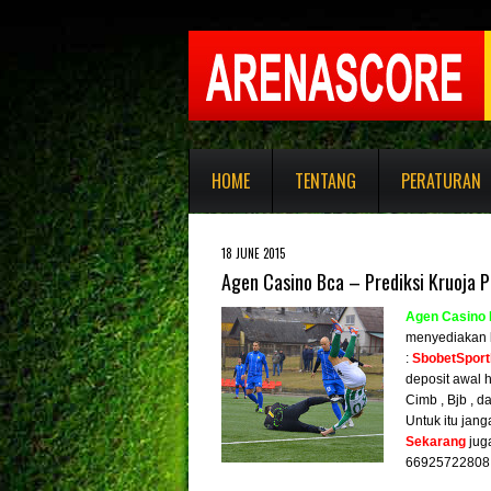
HOME
TENTANG
PERATURAN
18 JUNE 2015
Agen Casino Bca – Prediksi Kruoja Pa
Agen Casino
menyediakan be
:
SbobetSport
deposit awal h
Cimb , Bjb , 
Untuk itu jan
Sekarang
jug
66925722808 ,