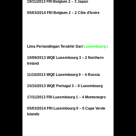
19/11/2013 FRI Belgium 2 – 3 Japan
05/03/2014 FRI Belgium 2 – 2 Côte d’Ivoire
Lima Pertandingan Terakhir Dari
Luxembourg
:
10/09/2013 WQE Luxembourg 3 – 2 Northern
Ireland
11/10/2013 WQE Luxembourg 0 – 4 Russia
15/10/2013 WQE Portugal 3 – 0 Luxembourg
17/11/2013 FRI Luxembourg 1 – 4 Montenegro
05/03/2014 FRI Luxembourg 0 – 0 Cape Verde
Islands