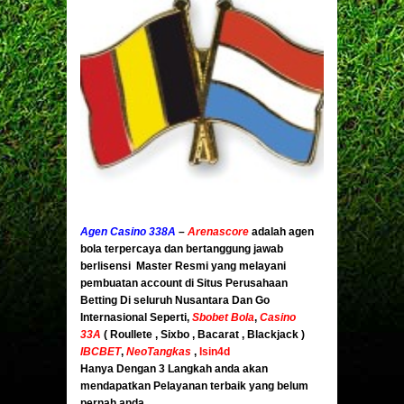
Agen Casino 338A
–
Arenascore
adalah agen
bola terpercaya dan bertanggung jawab
berlisensi Master Resmi yang melayani
pembuatan account di Situs Perusahaan
Betting Di seluruh Nusantara Dan Go
Internasional Seperti,
Sbobet Bola
,
Casino
33A
( Roullete , Sixbo , Bacarat , Blackjack )
IBCBET
,
NeoTangkas
,
Isin4d
Hanya Dengan 3 Langkah anda akan
mendapatkan Pelayanan terbaik yang belum
pernah anda