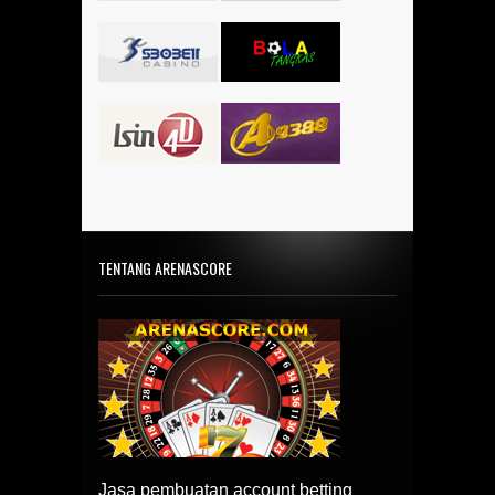
TENTANG ARENASCORE
Jasa pembuatan account betting