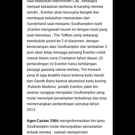
saat ditaklukan Manchester City , sekaligus
menjadi kekalahan pertama di kandng mereka
sendiri , Everton akan berusaha bangkit dan
membayar kekalahan memalukan dari
Sunderland saat menjamu Southampton nanti
,Everton mengawali musim ini dengan hasil yang
saat memukau , The Toffees yang sekarang
menduduki posisi ke 5 di klasemen ,dengan
kemenangan atas Southampton dan tambahan 3
poin akan tetap menjaga peluang Everton untuk
masuk dalam zona Champion tahun depan ,Di
pertandingan ini Everton harus kehilangan
penjaga gawang utama mereka, Tim Howard
yang di laga terakhir harus terkena kartu merah
dan Gareth Barry karena akumulasi kartu kuning
,Roberto Martinez pelatih Everton yakin tim
asuhan sanggup mengatasi Southampton yang
mulai menunjuk penampilan terbaiknya dan bisa
memenangkan pertandingan penutup tahun
2013 .
Agen Casino 338A
menginformasikan tim tamu
Southampton mulai menunjukkan penampilan
terbaik mereka , setelah memperoleh