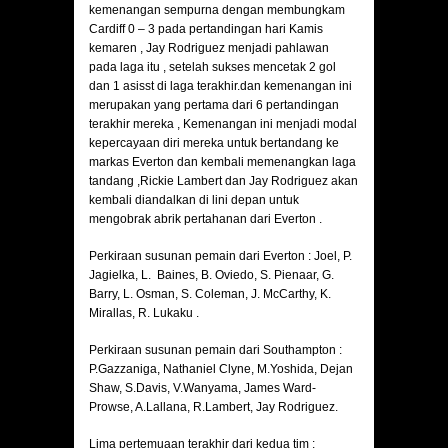
kemenangan sempurna dengan membungkam
Cardiff 0 – 3 pada pertandingan hari Kamis
kemaren , Jay Rodriguez menjadi pahlawan
pada laga itu , setelah sukses mencetak 2 gol
dan 1 asisst di laga terakhir.dan kemenangan ini
merupakan yang pertama dari 6 pertandingan
terakhir mereka , Kemenangan ini menjadi modal
kepercayaan diri mereka untuk bertandang ke
markas Everton dan kembali memenangkan laga
tandang ,Rickie Lambert dan Jay Rodriguez akan
kembali diandalkan di lini depan untuk
mengobrak abrik pertahanan dari Everton .
Perkiraan susunan pemain dari Everton : Joel, P.
Jagielka, L. Baines, B. Oviedo, S. Pienaar, G.
Barry, L. Osman, S. Coleman, J. McCarthy, K.
Mirallas, R. Lukaku .
Perkiraan susunan pemain dari Southampton :
P.Gazzaniga, Nathaniel Clyne, M.Yoshida, Dejan
Shaw, S.Davis, V.Wanyama, James Ward-
Prowse, A.Lallana, R.Lambert, Jay Rodriguez.
Lima pertemuaan terakhir dari kedua tim :