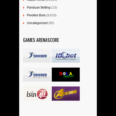
Panduan Betting
(13)
Prediksi Bola
(9,619)
Uncategorized
(95)
GAMES ARENASCORE