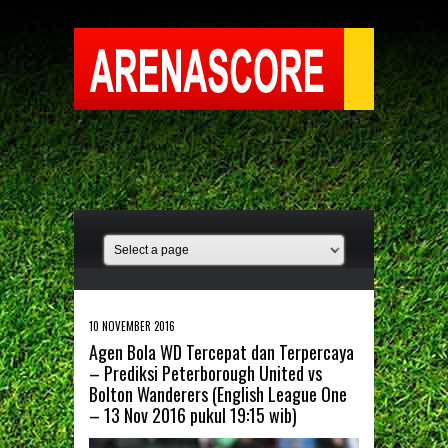
10 NOVEMBER 2016
Agen Bola WD Tercepat dan Terpercaya
– Prediksi Peterborough United vs
Bolton Wanderers (English League One
– 13 Nov 2016 pukul 19:15 wib)