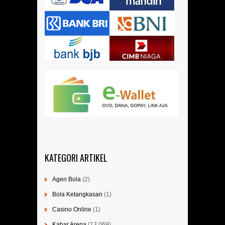
KATEGORI ARTIKEL
Agen Bola
(2)
Bola Ketangkasan
(1)
Casino Online
(1)
Kabar Arena
(13,069)