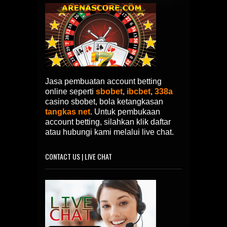
Jasa pembuatan account betting
online seperti
sbobet
,
ibcbet
,
338a
casino sbobet, bola ketangkasan
tangkas net
. Untuk pembukaan
account betting, silahkan klik daftar
atau hubungi kami melalui live chat.
CONTACT US | LIVE CHAT