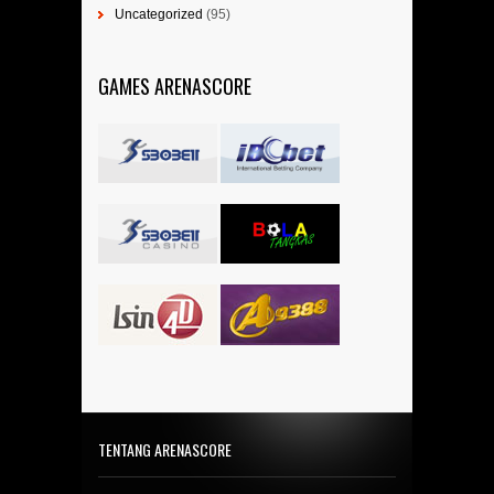
Uncategorized
(95)
GAMES ARENASCORE
TENTANG ARENASCORE