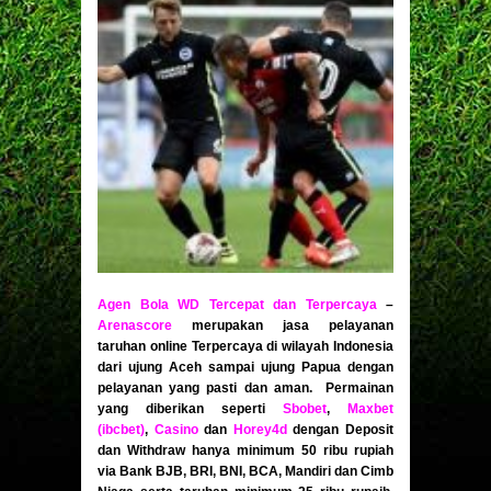
Agen Bola WD Tercepat dan Terpercaya
–
Arenascore
merupakan jasa pelayanan
taruhan online Terpercaya di wilayah Indonesia
dari ujung Aceh sampai ujung Papua dengan
pelayanan yang pasti dan aman. Permainan
yang diberikan seperti
Sbobet
,
Maxbet
(ibcbet)
,
Casino
dan
Horey4d
dengan Deposit
dan Withdraw hanya minimum 50 ribu rupiah
via Bank BJB, BRI, BNI, BCA, Mandiri dan Cimb