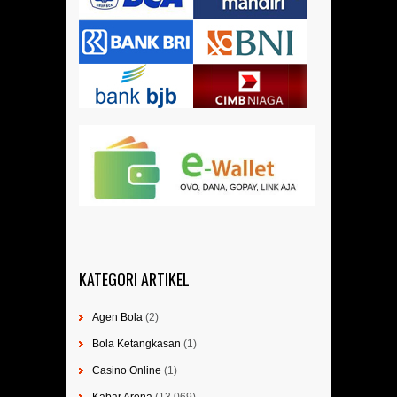
KATEGORI ARTIKEL
Agen Bola
(2)
Bola Ketangkasan
(1)
Casino Online
(1)
Kabar Arena
(13,069)