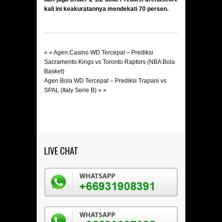
kali ini keakuratannya mendekati 70 persen.
« «
Agen Casino WD Tercepat – Prediksi
Sacramento Kings vs Toronto Raptors (NBA Bola
Basket)
Agen Bola WD Tercepat – Prediksi Trapani vs
SPAL (Italy Serie B)
» »
LIVE CHAT