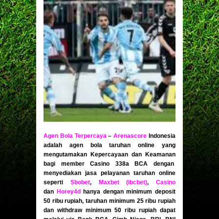
Agen Bola Terpercaya
–
Arenascore
Indonesia
adalah agen bola taruhan online yang
mengutamakan Kepercayaan dan Keamanan
bagi member Casino 338a BCA dengan
menyediakan jasa pelayanan taruhan online
seperti
Sbobet
,
Maxbet (ibcbet)
,
Casino
dan
Horey4d
hanya dengan minimum deposit
50 ribu rupiah, taruhan minimum 25 ribu rupiah
dan withdraw minimum 50 ribu rupiah dapat