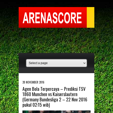
20 NOVEMBER 2016
Agen Bola Terpercaya – Prediksi TSV
1860 Munchen vs Kaiserslautern
(Germany Bundesliga 2 – 22 Nov 2016
pukul 02:15 wib)