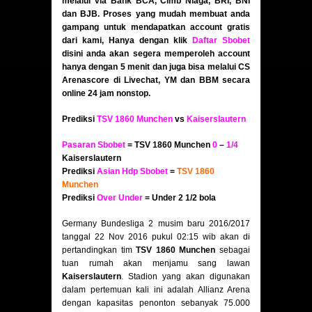
melalui via Bank BCA, Cimb Niaga, BRI, BNI
dan BJB.
Proses yang mudah membuat anda
gampang untuk mendapatkan account gratis
dari kami, Hanya dengan klik
Daftar Sbobet
disini anda akan segera memperoleh account
hanya dengan 5 menit dan juga bisa melalui CS
Arenascore di Livechat, YM dan BBM secara
online 24 jam nonstop.
Prediksi
TSV 1860 Munchen
vs
Kaiserslautern
Pasaran Sbobet
=
TSV 1860 Munchen
0
–
1/4
Kaiserslautern
Prediksi
Asian Hdp Sbobet
=
TSV 1860
Munchen
Prediksi
Over Under
= Under 2 1/2 bola
Germany Bundesliga 2 musim baru 2016/2017
tanggal 22 Nov 2016 pukul 02:15 wib akan di
pertandingkan tim
TSV 1860 Munchen
sebagai
tuan rumah akan menjamu sang lawan
Kaiserslautern
. Stadion yang akan digunakan
dalam pertemuan kali ini adalah Allianz Arena
dengan kapasitas penonton sebanyak 75.000