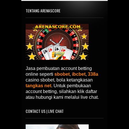
TENTANG ARENASCORE
Jasa pembuatan account betting
online seperti
sbobet
,
ibcbet
,
338a
casino sbobet, bola ketangkasan
tangkas net
. Untuk pembukaan
account betting, silahkan klik daftar
atau hubungi kami melalui live chat.
CONTACT US | LIVE CHAT