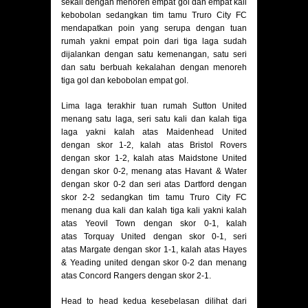
sekali dengan menoreh empat gol dan empat kali
kebobolan sedangkan tim tamu Truro City FC
mendapatkan poin yang serupa dengan tuan
rumah yakni empat poin dari tiga laga sudah
dijalankan dengan satu kemenangan, satu seri
dan satu berbuah kekalahan dengan menoreh
tiga gol dan kebobolan empat gol.
Lima laga terakhir tuan rumah Sutton United
menang satu laga, seri satu kali dan kalah tiga
laga yakni kalah atas Maidenhead United
dengan skor 1-2, kalah atas Bristol Rovers
dengan skor 1-2, kalah atas Maidstone United
dengan skor 0-2, menang atas Havant & Water
dengan skor 0-2 dan seri atas Dartford dengan
skor 2-2 sedangkan tim tamu Truro City FC
menang dua kali dan kalah tiga kali yakni kalah
atas Yeovil Town dengan skor 0-1, kalah
atas Torquay United dengan skor 0-1, seri
atas Margate dengan skor 1-1, kalah atas Hayes
& Yeading united dengan skor 0-2 dan menang
atas Concord Rangers dengan skor 2-1.
Head to head kedua kesebelasan dilihat dari