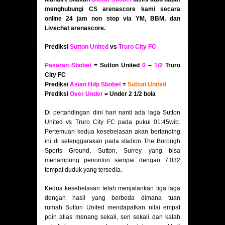
menghubungi CS arenascore kami secara
online 24 jam non stop via YM, BBM, dan
Livechat arenascore.
Prediksi
Sutton United
vs
Truro City FC
Pasaran Sbobet
=
Sutton United
0
–
1/2
Truro
City FC
Prediksi
Asian Hdp Sbobet
=
Sutton United
Prediksi
Over Under
= Under 2 1/2 bola
Di pertandingan dini hari nanti ada laga Sutton
United vs Truro City FC pada pukul 01:45wib.
Pertemuan kedua kesebelasan akan bertanding
ini di selenggarakan pada stadion The Borough
Sports Ground, Sutton, Surrey yang bisa
menampung penonton sampai dengan 7.032
tempat duduk yang tersedia.
Kedua kesebelasan telah menjalankan tiga laga
dengan hasil yang berbeda dimana tuan
rumah Sutton United mendapatkan nilai empat
poin alias menang sekali, seri sekali dan kalah