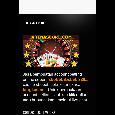
TENTANG ARENASCORE
Jasa pembuatan account betting
online seperti
sbobet
,
ibcbet
,
338a
casino sbobet, bola ketangkasan
tangkas net
. Untuk pembukaan
account betting, silahkan klik daftar
atau hubungi kami melalui live chat.
CONTACT US | LIVE CHAT