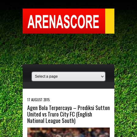
17 AUGUST 2015
Agen Bola Terpercaya – Prediksi Sutton
United vs Truro City FC (English
National League South)