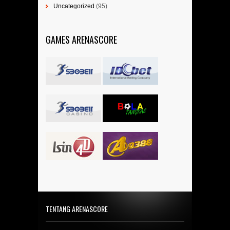
Uncategorized
(95)
GAMES ARENASCORE
TENTANG ARENASCORE