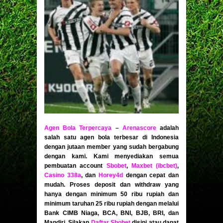
Agen Bola Terpercaya
–
Arenascore
adalah
salah satu agen bola terbesar di Indonesia
dengan jutaan member yang sudah bergabung
dengan kami. Kami menyediakan semua
pembuatan account
Sbobet
,
Maxbet (ibcbet)
,
Casino 338a
, dan
Horey4d
dengan cepat dan
mudah. Proses deposit dan withdraw yang
hanya dengan minimum 50 ribu rupiah dan
minimum taruhan 25 ribu rupiah dengan melalui
Bank CIMB Niaga, BCA, BNI, BJB, BRI, dan
Mandiri. Silakan
Daftar Sbobet
disini atau dapat