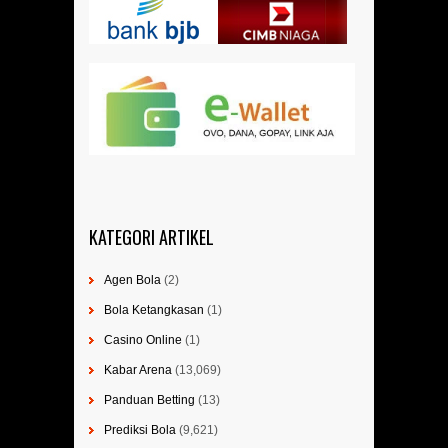
KATEGORI ARTIKEL
Agen Bola
(2)
Bola Ketangkasan
(1)
Casino Online
(1)
Kabar Arena
(13,069)
Panduan Betting
(13)
Prediksi Bola
(9,621)