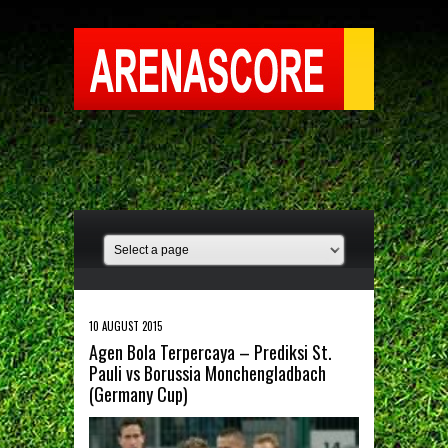
10 AUGUST 2015
Agen Bola Terpercaya – Prediksi St.
Pauli vs Borussia Monchengladbach
(Germany Cup)