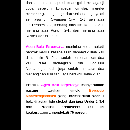
dan kebobolan dua puluh enam gol. Lima laga uji
coba sebelum kompetisi dimulai, mereka
memenangkan tiga laga dan seri dua laga yakni
seri atas tim Swansea City 1-1, seri atas
tim Rennes 2-2, menang atas tim Rennes 2-1,
menang atas Porto 2-1, dan menang atas
Newcastle United 0-1.
Agen Bola Terpercaya
meninjua sudah terjadi
bentrok kedua kesebelasan sebanyak lima kali
dimana tim St. Pauli sudah memenangkan dua
kali duel sedangkan tim Borussia
Monchengladbach juga sudah mencatat dua
menang dan sisa satu laga berakhir sama kuat.
Prediksi
Agen Bola Terpercaya
menyarankan
pasang taruhan untuk
Borussia
Monchengladbach
yang memberikan voor 1
bola di asian hdp sbobet dan juga Under 2 3/4
bola. Prediksi arenascore kali ini
keakuratannya mendekati 75 persen.