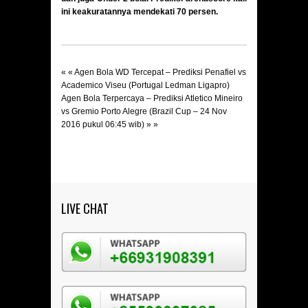
ini keakuratannya mendekati 70 persen.
« «
Agen Bola WD Tercepat – Prediksi Penafiel vs
Academico Viseu (Portugal Ledman Ligapro)
Agen Bola Terpercaya – Prediksi Atletico Mineiro
vs Gremio Porto Alegre (Brazil Cup – 24 Nov
2016 pukul 06:45 wib)
» »
LIVE CHAT