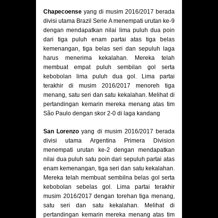
Chapecoense
yang di musim 2016/2017 berada
divisi utama Brazil Serie A menempati urutan ke-9
dengan mendapatkan nilai lima puluh dua poin
dari tiga puluh enam partai atas tiga belas
kemenangan, tiga belas seri dan sepuluh laga
harus menerima kekalahan. Mereka telah
membuat empat puluh sembilan gol serta
kebobolan lima puluh dua gol. Lima partai
terakhir di musim 2016/2017 menoreh tiga
menang, satu seri dan satu kekalahan. Melihat di
pertandingan kemarin mereka menang atas tim
São Paulo dengan skor 2-0 di laga kandang
San Lorenzo
yang di musim 2016/2017 berada
divisi utama Argentina Primera Division
menempati urutan ke-2 dengan mendapatkan
nilai dua puluh satu poin dari sepuluh partai atas
enam kemenangan, tiga seri dan satu kekalahan.
Mereka telah membuat sembilna belas gol serta
kebobolan sebelas gol. Lima partai terakhir
musim 2016/2017 dengan torehan tiga menang,
satu seri dan satu kekalahan. Melihat di
pertandingan kemarin mereka menang atas tim