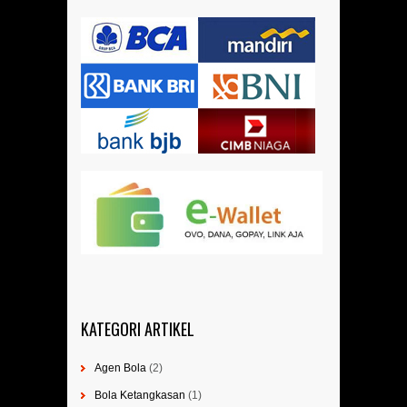
KATEGORI ARTIKEL
Agen Bola
(2)
Bola Ketangkasan
(1)