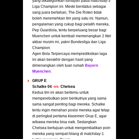
yang dikategorikan lumayan pada matchday-3
Liga Champion ini. Meski berstatus sebagai
sang juara bertahan, The Die Roten tidak
boleh meremehkan tim yang satu ini. Namun,
pengalaman yang cukup bagi pelatih mereka,
Pep Guardiola, tentu berpeluang besar bagi
Muenchen untuk kembali memenangkan 2 titel
akbar musim ini, yakni Bundesliga dan Liga
Champion.
Agen Bola Terpercaya memprediksikan laga
ini akan berakhir dengan hasil yang
dimenangkan oleh tuan rumah
Bayern
Muenchen
.
GRUP E
Schalke 04
-vs-
Chelsea
Kedua tim ini akan bertemu untuk
memperebutkan poin berikutnya yang sama
sama sangat penting bagi mereka. Schalke
tentu ingin menahan posisi mereka agar tetap
di peringkat pertama klasemen Grup E, agar
wibawa mereka bisa naik. Sedangkan
Chelsea bertujuan untuk mengembalikan poin
mereka yang sempat hilang di matchday-1