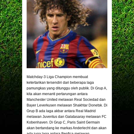
Matchday-3 Liga Champion membuat
ketertarikan tersendiri dari beberapa laga
pamungkas yang ditunggu oleh publik. Di Grup A,
kita akan menanti pertarungan antara
Manchester United melawan Real Sociedad dan
Bayer Leverkusen melawan Shakhtar Donetsk. Di
Grup B ada laga akbar antara Real Madrid
melawan Juventus dan Galatasaray melawan FC
Kobenhaven. Di Grup C, Paris Saint Germain
akan bertandang ke markas Anderlecht dan akan
ada juga laga antara Benfica melawan