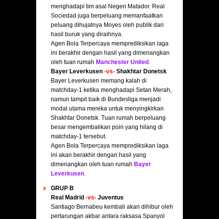
menghadapi tim asal Negeri Matador. Real
Sociedad juga berpeluang memanfaatkan
peluang dihujatnya Moyes oleh publik dari
hasil buruk yang diraihnya.
Agen Bola Terpercaya memprediksikan laga
ini berakhir dengan hasil yang dimenangkan
oleh tuan rumah
Manchester United
.
Bayer Leverkusen
-vs-
Shakhtar Donetsk
Bayer Leverkusen memang kalah di
matchday-1 ketika menghadapi Setan Merah,
namun tampil baik di Bundesliga menjadi
modal utama mereka untuk menyingkirkan
Shakhtar Donetsk. Tuan rumah berpeluang
besar mengembalikan poin yang hilang di
matchday-1 tersebut.
Agen Bola Terpercaya memprediksikan laga
ini akan berakhir dengan hasil yang
dimenangkan oleh tuan rumah
Bayer
Leverkusen
.
GRUP B
Real Madrid
-vs-
Juventus
Santiago Bernabeu kembali akan dihibur oleh
pertarungan akbar antara raksasa Spanyol