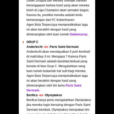
Didier Drogba dan Wesley Sneidjer bahkan
beranggapan bahwa hasil yang akan mereka
toreh di Liga Champion akan semakin bagus.
Karena itu, prediksi mereka adalah tentu
kemenangan dari FC Kobenhaven.
Agen Bola Terpercaya memprediksikan laga
ini akan berakhir dengan hasil yang
dimenangkan oleh tuan rumah
Galatasaray
.
GRUP C
Anderlecht
-vs-
Paris Saint Germain
Anderlecht akan mendapatkan 0 poin kembali
di matchday-3 ini. Mengapa ? Karena Paris
Saint Germain adalah kandidat terkuat yang
berada di fase Grup C. Mengalahkan sang
tuan rumah bukanlah hal sulit bagi mereka.
Agen Bola Terpercaya memprediksikan laga
ini akan berakhir dengan hasil yang
dimenangkan oleh tim tamu
Paris Saint
Germain.
Benfica
-vs-
Olympiakos
Benfica hanya perlu mengalahkan Olympiakos
jika mereka ingin bersaing dengan Paris Saint
Germain kembali. Olympiakos merupakan tim