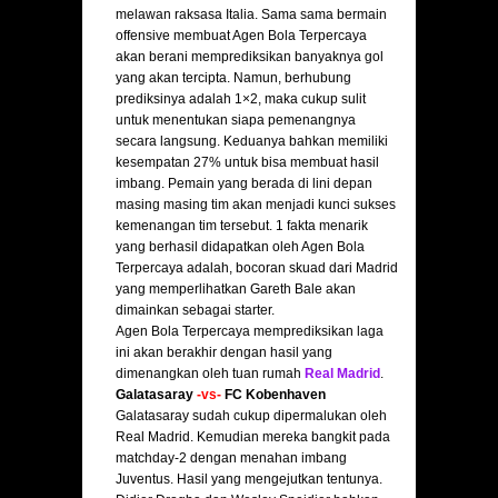
melawan raksasa Italia. Sama sama bermain
offensive membuat Agen Bola Terpercaya
akan berani memprediksikan banyaknya gol
yang akan tercipta. Namun, berhubung
prediksinya adalah 1×2, maka cukup sulit
untuk menentukan siapa pemenangnya
secara langsung. Keduanya bahkan memiliki
kesempatan 27% untuk bisa membuat hasil
imbang. Pemain yang berada di lini depan
masing masing tim akan menjadi kunci sukses
kemenangan tim tersebut. 1 fakta menarik
yang berhasil didapatkan oleh Agen Bola
Terpercaya adalah, bocoran skuad dari Madrid
yang memperlihatkan Gareth Bale akan
dimainkan sebagai starter.
Agen Bola Terpercaya memprediksikan laga
ini akan berakhir dengan hasil yang
dimenangkan oleh tuan rumah
Real Madrid
.
Galatasaray
-vs-
FC Kobenhaven
Galatasaray sudah cukup dipermalukan oleh
Real Madrid. Kemudian mereka bangkit pada
matchday-2 dengan menahan imbang
Juventus. Hasil yang mengejutkan tentunya.