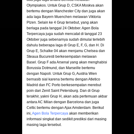
Olympiakos. Untuk Grup D, CSKA Moskva akan
bertemu dengan Manchester City dan juga akan
ada laga Bayern Muenchen melawan Viktoria
Plzen. Selain ke 4 Grup tersebut, yang akan
berlaga pada tanggal 24 Oktober. Agen Bola
Terpercaya juga sudah mencatat di tanggal 23
Oktober juga sebenarnya sudah dimulai terlebih
dahulu beberapa laga di Grup E, F, G, dan H. Di
Grup E, Schalke 04 akan menjamu Chelsea dan
Steaua Bucuresti berkesempatan melawan
Basel. Grup F ada Arsenal yang akan menghabisi
Borussia Dotmund, dan Marseille bertemu
dengan Napoli. Untuk Grup G, Austria Wien
bernasib sial karena bertemu dengan Atletico
Madrid dan FC Porto berkesempatan merebut
poin dari Zenit Saint Petersburg. Dan di Grup
terakhir, yakni Grup H, akan ada pertemuan akbar
antara AC Milan dengan Barcelona dan juga
Celtic bertemu dengan Ajax Amsterdam. Berikut
ini,
Agen Bola Terpercaya
akan memberikan
informasi singkat dan sedikit prediksi dari masing
masing laga tersebut.