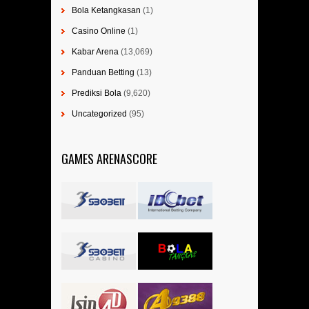
Bola Ketangkasan
(1)
Casino Online
(1)
Kabar Arena
(13,069)
Panduan Betting
(13)
Prediksi Bola
(9,620)
Uncategorized
(95)
GAMES ARENASCORE