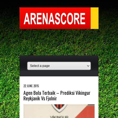
22 JUNE 2015
Agen Bola Terbaik – Prediksi Vikingur
Reykjavik Vs Fjolnir