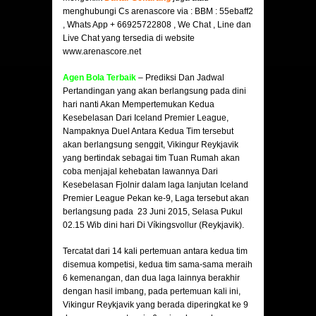
menghubungi Cs arenascore via : BBM : 55ebaff2
, Whats App + 66925722808 , We Chat , Line dan
Live Chat yang tersedia di website
www.arenascore.net
Agen Bola Terbaik
– Prediksi Dan Jadwal
Pertandingan yang akan berlangsung pada dini
hari nanti Akan Mempertemukan Kedua
Kesebelasan Dari Iceland Premier League,
Nampaknya Duel Antara Kedua Tim tersebut
akan berlangsung senggit, Vikingur Reykjavik
yang bertindak sebagai tim Tuan Rumah akan
coba menjajal kehebatan lawannya Dari
Kesebelasan Fjolnir dalam laga lanjutan Iceland
Premier League Pekan ke-9, Laga tersebut akan
berlangsung pada 23 Juni 2015, Selasa Pukul
02.15 Wib dini hari Di Víkingsvollur (Reykjavik).
Tercatat dari 14 kali pertemuan antara kedua tim
disemua kompetisi, kedua tim sama-sama meraih
6 kemenangan, dan dua laga lainnya berakhir
dengan hasil imbang, pada pertemuan kali ini,
Vikingur Reykjavik yang berada diperingkat ke 9