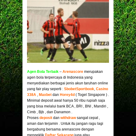
Agen Bola Terbaik
–
Arenascore
merupakan
agen bola terpercaya di Indonesia yang
menyediakan berbagai jenis akun taruhan online
yang fair play seperti :
SbobetSportbook
,
Casino
338A
,
Maxbet
dan
Horey4d
( Togel Singapore ) .
Minimal deposit awal hanya 50 ribu rupiah saja
yang bisa melalui bank BCA , BRI , BNI , Mandiri ,
Cimb , Bjb , dan Danamon .
Proses
deposit
dan
withdraw
sangat cepat ,
aman dan terjamin . Untuk itu jangan ragu lagi
bergabung bersama arenascore dengan
mengeklik
Daftar Sekarang
juga atau