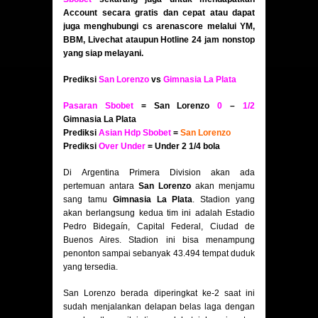
Account secara gratis dan cepat atau dapat
juga menghubungi cs arenascore melalui YM,
BBM, Livechat ataupun Hotline 24 jam nonstop
yang siap melayani.
Prediksi
San Lorenzo
vs
Gimnasia La Plata
Pasaran Sbobet
=
San Lorenzo
0
–
1/2
Gimnasia La Plata
Prediksi
Asian Hdp Sbobet
=
San Lorenzo
Prediksi
Over Under
= Under 2 1/4 bola
Di Argentina Primera Division akan ada
pertemuan antara
San Lorenzo
akan menjamu
sang tamu
Gimnasia La Plata
. Stadion yang
akan berlangsung kedua tim ini adalah Estadio
Pedro Bidegaín, Capital Federal, Ciudad de
Buenos Aires. Stadion ini bisa menampung
penonton sampai sebanyak 43.494 tempat duduk
yang tersedia.
San Lorenzo berada diperingkat ke-2 saat ini
sudah menjalankan delapan belas laga dengan