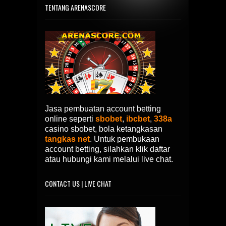
TENTANG ARENASCORE
Jasa pembuatan account betting
online seperti
sbobet
,
ibcbet
,
338a
casino sbobet, bola ketangkasan
tangkas net
. Untuk pembukaan
account betting, silahkan klik daftar
atau hubungi kami melalui live chat.
CONTACT US | LIVE CHAT