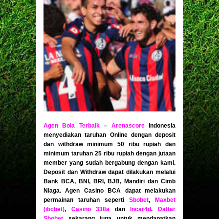
Agen Bola Terbaik
–
Arenascore
Indonesia
menyediakan taruhan Online dengan deposit
dan withdraw minimum 50 ribu rupiah dan
minimum taruhan 25 ribu rupiah dengan jutaan
member yang sudah bergabung dengan kami.
Deposit dan Withdraw dapat dilakukan melalui
Bank BCA, BNI, BRI, BJB, Mandiri dan Cimb
Niaga. Agen Casino BCA dapat melakukan
permainan taruhan seperti
Sbobet
,
Maxbet
(ibcbet)
,
Casino 338a
dan
Incar4d
.
Daftar
Sbobet
sekarang juga untuk mendapatkan