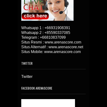
Whatsapp 1 :
+66931908391
Whatsapp 2 :
+85590337085
Telegram :
+66810837099
Situs Resmi : www.arenascore.com
Situs Alternatif : www.arenascore.net
Situs Mobile: www.arenascore.com
TWITTER
Twitter
FACEBOOK ARENASCORE