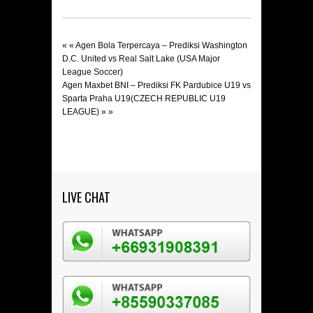
« «
Agen Bola Terpercaya – Prediksi Washington
D.C. United vs Real Salt Lake (USA Major
League Soccer)
Agen Maxbet BNI – Prediksi FK Pardubice U19 vs
Sparta Praha U19(CZECH REPUBLIC U19
LEAGUE)
» »
LIVE CHAT