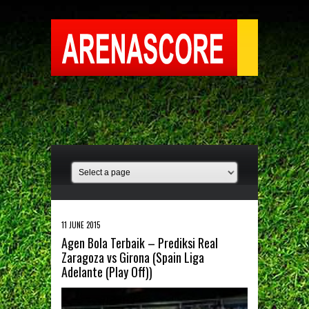
11 JUNE 2015
Agen Bola Terbaik – Prediksi Real
Zaragoza vs Girona (Spain Liga
Adelante (Play Off))