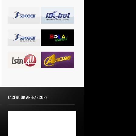
FACEBOOK ARENASCORE