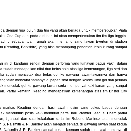
iga dengan tiga puluh dua tim yang akan berlaga untuk memperebutkan Piala
pital One Cup dan pada dini hari ini akan mempertemukan tim-tim liga Inggris.
eading sebagai tuan rumah akan menjamu sang lawan Everton di stadion
m (Reading, Berkshire) yang bisa menampung penonton lebih kurang sampai
ri ini di kandang sendiri dengan performa yang lumayan bagus yakni dalam
a sudah mendapatkan nilai dua belas poin atas tiga kemenangan, tiga seri dan
reka sudah mencetak dua belas gol ke gawang lawan-lawannya dan hanya
ang telah mencatat namanya di papan skor dengan koleksi lima gol dan pemain
ntuk mencetak gol ke gawang lawan serta mempunyai kaki kanan yang sangat
n. Partai kemarin, Reading mendapatkan kemenangan atas tim Bristol City
 ke markas Reading dengan hasil awal musim yang cukup bagus dengan
hak menduduki posisi ke-6 membuat partai hari Premier League. Enam partai
n, tiga seri dan satu kekalahan serta tim Roberto Martínez telah mencetak
n S. Naismith & R. Barkley akan menjadi senjata di gawang lawan saat kedua
 S. Naismith & R. Barkley sampai pekan keenam sudah mencatat namanya di