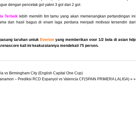
ue dengan pencetak gol yakni 3 gol dan 2 gol.
a Terbaik
lebih memilih tim tamu yang akan memenangkan pertandingan ini
ama dan hasil bagus di enam laga perdana menjadi motivasi tersendiri dari
asang taruhan untuk
Everton
yang memberikan voor 1/2 bola di asian hdp
 arenascore kali ini keakuratannya mendekati 75 persen.
lla vs Birmingham City (English Capital One Cup)
anamon – Prediksi RCD Espanyol vs Valencia CF(SPAIN PRIMERA LALIGA)
» »