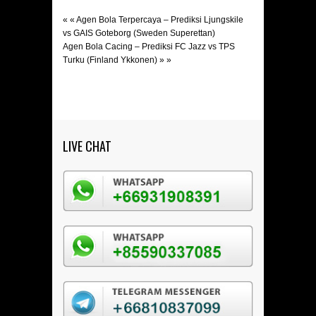
« «
Agen Bola Terpercaya – Prediksi Ljungskile
vs GAIS Goteborg (Sweden Superettan)
Agen Bola Cacing – Prediksi FC Jazz vs TPS
Turku (Finland Ykkonen)
» »
LIVE CHAT