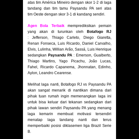
atas tim América Mineiro dengan skor 1-2 di laga
tandang dan tim tamu Paysandu PA seri atas
tim Oeste dengan skor 3-1 di kandang sendiri.
Agen Bola Terbaik
memprediksikan pemain
yang akan di turunkan oleh
Botafogo RJ
: Jefferson, Thiago Carleto, Diego Giaretta,
Renan Fonseca, Luis Ricardo, Daniel Carvalho,
Elvis, Lulinha, Willian Arão, Sassá, Luis Henrique
sedangkan
Paysandu PA
: Emerson, Gualberto,
Thiago Martins, Yago Picachu, João Lucas,
Fahel, Ricardo Capanema, Jhonnatan, Edinho,
Aylon, Leandro Cearense.
Melihat laga nanti, Botafogo RJ vs Paysandu PA
akan sangat menarik di nantikan dimana dari
pihak tuan rumah ingin memenangkan laga ini
untuk bisa keluar dari tekanan sedangkan dari
pihak lawan sendiri Paysandu PA yang menang
laga kemarin membuat motivasi tersendiri
menatap laga tandang nanti dan terus
memperbaiki posisi diklasemen liga Brazil Serie
B.