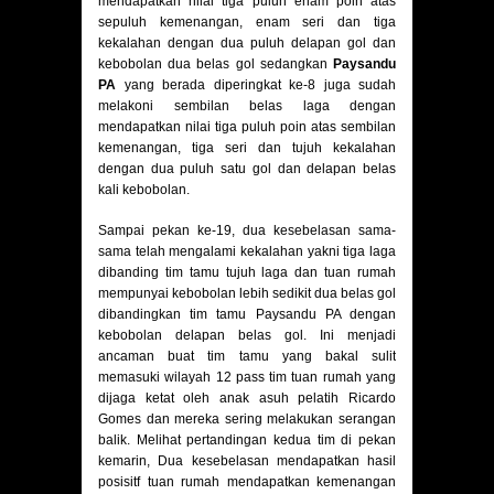
mendapatkan nilai tiga puluh enam poin atas
sepuluh kemenangan, enam seri dan tiga
kekalahan dengan dua puluh delapan gol dan
kebobolan dua belas gol sedangkan
Paysandu
PA
yang berada diperingkat ke-8 juga sudah
melakoni sembilan belas laga dengan
mendapatkan nilai tiga puluh poin atas sembilan
kemenangan, tiga seri dan tujuh kekalahan
dengan dua puluh satu gol dan delapan belas
kali kebobolan.
Sampai pekan ke-19, dua kesebelasan sama-
sama telah mengalami kekalahan yakni tiga laga
dibanding tim tamu tujuh laga dan tuan rumah
mempunyai kebobolan lebih sedikit dua belas gol
dibandingkan tim tamu Paysandu PA dengan
kebobolan delapan belas gol. Ini menjadi
ancaman buat tim tamu yang bakal sulit
memasuki wilayah 12 pass tim tuan rumah yang
dijaga ketat oleh anak asuh pelatih Ricardo
Gomes dan mereka sering melakukan serangan
balik. Melihat pertandingan kedua tim di pekan
kemarin, Dua kesebelasan mendapatkan hasil
posisitf tuan rumah mendapatkan kemenangan