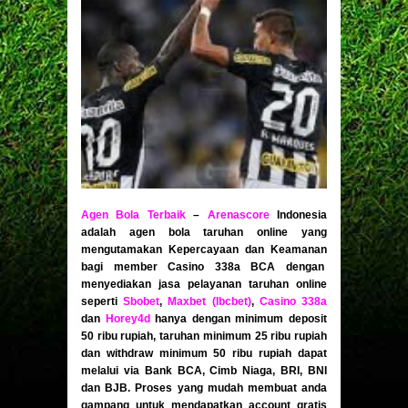
Agen Bola Terbaik
–
Arenascore
Indonesia
adalah agen bola taruhan online yang
mengutamakan Kepercayaan dan Keamanan
bagi member Casino 338a BCA dengan
menyediakan jasa pelayanan taruhan online
seperti
Sbobet
,
Maxbet (Ibcbet)
,
Casino 338a
dan
Horey4d
hanya dengan minimum deposit
50 ribu rupiah, taruhan minimum 25 ribu rupiah
dan withdraw minimum 50 ribu rupiah dapat
melalui via Bank BCA, Cimb Niaga, BRI, BNI
dan BJB.
Proses yang mudah membuat anda
gampang untuk mendapatkan account gratis