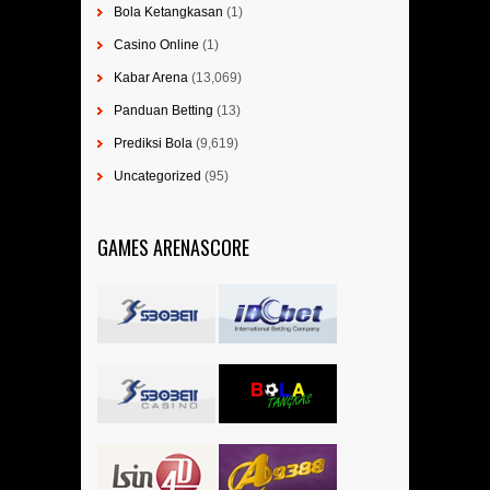
Bola Ketangkasan
(1)
Casino Online
(1)
Kabar Arena
(13,069)
Panduan Betting
(13)
Prediksi Bola
(9,619)
Uncategorized
(95)
GAMES ARENASCORE