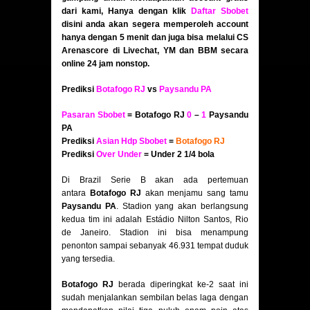
dari kami, Hanya dengan klik
Daftar Sbobet
disini anda akan segera memperoleh account
hanya dengan 5 menit dan juga bisa melalui CS
Arenascore
di Livechat, YM dan BBM secara
online 24 jam nonstop
.
Prediksi
Botafogo RJ
vs
Paysandu PA
Pasaran Sbobet
=
Botafogo RJ
0
–
1
Paysandu
PA
Prediksi
Asian Hdp Sbobet
=
Botafogo RJ
Prediksi
Over Under
= Under 2 1/4 bola
Di Brazil Serie B akan ada pertemuan
antara
Botafogo RJ
akan menjamu sang tamu
Paysandu PA
. Stadion yang akan berlangsung
kedua tim ini adalah Estádio Nilton Santos, Rio
de Janeiro. Stadion ini bisa menampung
penonton sampai sebanyak 46.931 tempat duduk
yang tersedia.
Botafogo RJ
berada diperingkat ke-2 saat ini
sudah menjalankan sembilan belas laga dengan