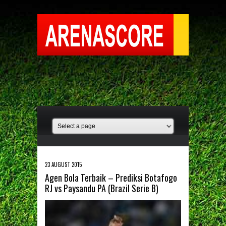
23 AUGUST 2015
Agen Bola Terbaik – Prediksi Botafogo
RJ vs Paysandu PA (Brazil Serie B)