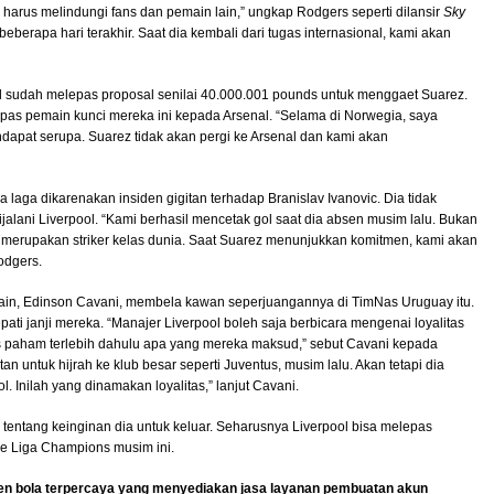
 harus melindungi fans dan pemain lain,” ungkap Rodgers seperti dilansir
Sky
beberapa hari terakhir. Saat dia kembali dari tugas internasional, kami akan
 sudah melepas proposal senilai 40.000.001 pounds untuk menggaet Suarez.
pas pemain kunci mereka ini kepada Arsenal. “Selama di Norwegia, saya
apat serupa. Suarez tidak akan pergi ke Arsenal dan kami akan
aga dikarenakan insiden gigitan terhadap Branislav Ivanovic. Dia tidak
ijalani Liverpool. “Kami berhasil mencetak gol saat dia absen musim lalu. Bukan
Dia merupakan striker kelas dunia. Saat Suarez menunjukkan komitmen, kami akan
odgers.
main, Edinson Cavani, membela kawan seperjuangannya di TimNas Uruguay itu.
ti janji mereka. “Manajer Liverpool boleh saja berbicara mengenai loyalitas
s paham terlebih dahulu apa yang mereka maksud,” sebut Cavani kepada
an untuk hijrah ke klub besar seperti Juventus, musim lalu. Akan tetapi dia
. Inilah yang dinamakan loyalitas,” lanjut Cavani.
i tentang keinginan dia untuk keluar. Seharusnya Liverpool bisa melepas
ke Liga Champions musim ini.
en bola terpercaya yang menyediakan jasa layanan pembuatan akun