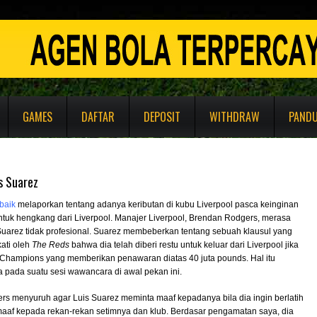
GAMES
DAFTAR
DEPOSIT
WITHDRAW
PAND
s Suarez
baik
melaporkan tentang adanya keributan di kubu Liverpool pasca keinginan
ntuk hengkang dari Liverpool. Manajer Liverpool, Brendan Rodgers, merasa
uarez tidak profesional. Suarez membeberkan tentang sebuah klausul yang
ati oleh
The Reds
bahwa dia telah diberi restu untuk keluar dari Liverpool jika
 Champions yang memberikan penawaran diatas 40 juta pounds. Hal itu
 pada suatu sesi wawancara di awal pekan ini.
s menyuruh agar Luis Suarez meminta maaf kepadanya bila dia ingin berlatih
aaf kepada rekan-rekan setimnya dan klub. Berdasar pengamatan saya, dia