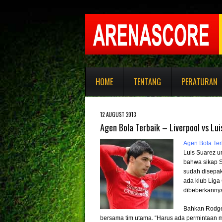
HOME
TENTANG
PERATURAN
12 AUGUST 2013
Agen Bola Terbaik – Liverpool vs Lui
Agen Bola Ter
Luis Suarez u
bahwa sikap S
sudah disepak
ada klub Liga
dibeberkannya
Bahkan Rodger
bersama tim utama. “Harus ada permintaan m