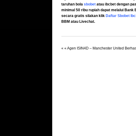
taruhan bola
sbobet
atau
ibcbet
dengan pas
minimal 50 ribu rupiah dapat melalui Bank
secara gratis silakan klik
Daftar Sbobet Ibc
BBM atau Livechat.
« «
Agen ISIN4D – Manchester United Berhas