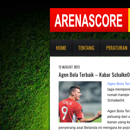
HOME
TENTANG
PERATURAN
12 AUGUST 2013
Agen Bola Terbaik – Kabar Schalke
Agen Bola Ter
laga mempereb
rumah hampir
Schalke04.
Agen Bola Ter
peluang dari 
kanan yang ke
penyerang asal Belanda ini mengara ke pojok 