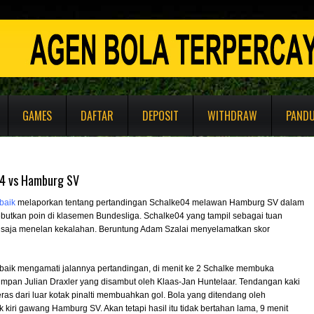
GAMES
DAFTAR
DEPOSIT
WITHDRAW
PAND
04 vs Hamburg SV
baik
melaporkan tentang pertandingan Schalke04 melawan Hamburg SV dalam
utkan poin di klasemen Bundesliga. Schalke04 yang tampil sebagai tuan
 saja menelan kekalahan. Beruntung Adam Szalai menyelamatkan skor
baik mengamati jalannya pertandingan, di menit ke 2 Schalke membuka
umpan Julian Draxler yang disambut oleh Klaas-Jan Huntelaar. Tendangan kaki
ras dari luar kotak pinalti membuahkan gol. Bola yang ditendang oleh
kiri gawang Hamburg SV. Akan tetapi hasil itu tidak bertahan lama, 9 menit