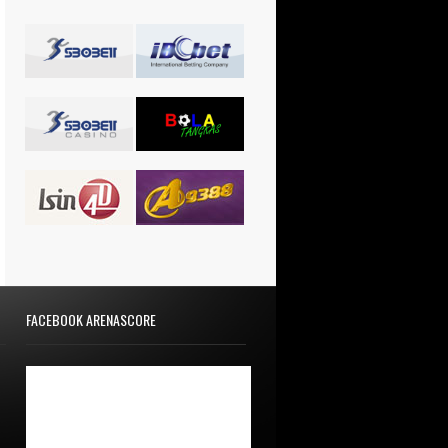
FACEBOOK ARENASCORE