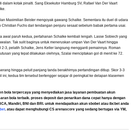
i dalam kotak pinalti. Sang Eksekutor Hamburg SV, Rafael Van Der Vaart
lke.
ulan Maximilian Beister mengoyak gawang Schalke. Sementara itu duel di udara
n Christian Fuchs dari tendangan penjuru sesaat sebelum babak pertama usai.
a awal paruh kedua, pertahanan Schalke kembali lengah. Lasse Sobiech yang
kawalan. Tak sulit baginya untuk meneruskan umpan Van Der Vaart hingga
l 2-3, pelatih Schalke, Jens Keller langsung mengganti pemainnya. Roman
utusan yang tepat dilakukan olehnya, Szalai menciptakan gol di menit ke 72.
ang hingga peluit panjang tanda berakhirnya pertandingan ditiup. Skor 3-3
l ini, kedua tim tersebut bertengger sejajar di peringkat ke delapan klasemen
en bola terpercaya yang menyediakan jasa layanan pembuatan akun
aran bola terbaik. proses deposit dan penarikan dana cepat hanya dengan
 BCA, Mandiri, BNI dan BRI. untuk mendapatkan akun sbobet atau ibcbet anda
bet
. atau dapat menghubungi CS arenascore yang sedang bertugas via YM,