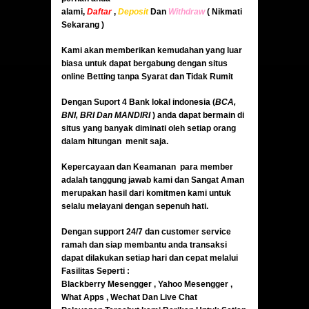
alami,
Daftar
,
Deposit
Dan
Withdraw
( Nikmati
Sekarang )
Kami akan memberikan kemudahan yang luar
biasa untuk dapat bergabung dengan situs
online Betting tanpa Syarat dan Tidak Rumit
Dengan Suport 4 Bank lokal indonesia (
BCA,
BNI, BRI Dan MANDIRI
) anda dapat bermain di
situs yang banyak diminati oleh setiap orang
dalam hitungan menit saja.
Kepercayaan dan Keamanan para member
adalah tanggung jawab kami dan Sangat Aman
merupakan hasil dari komitmen kami untuk
selalu melayani dengan sepenuh hati.
Dengan support 24/7 dan customer service
ramah dan siap membantu anda transaksi
dapat dilakukan setiap hari dan cepat melalui
Fasilitas Seperti :
Blackberry Mesengger , Yahoo Mesengger ,
What Apps , Wechat Dan Live Chat