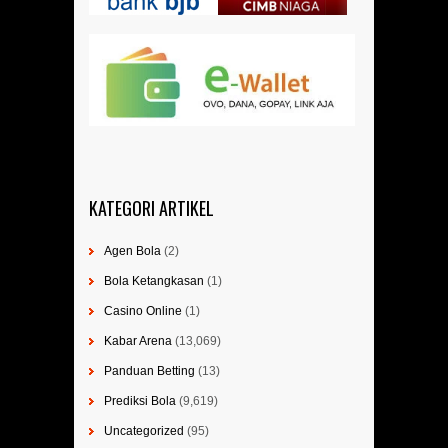
KATEGORI ARTIKEL
Agen Bola
(2)
Bola Ketangkasan
(1)
Casino Online
(1)
Kabar Arena
(13,069)
Panduan Betting
(13)
Prediksi Bola
(9,619)
Uncategorized
(95)