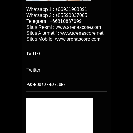
Whatsapp 1 :
+66931908391
Whatsapp 2 :
+85590337085
Telegram :
+66810837099
Situs Resmi : www.arenascore.com
Situs Alternatif : www.arenascore.net
Situs Mobile: www.arenascore.com
TWITTER
Twitter
FACEBOOK ARENASCORE