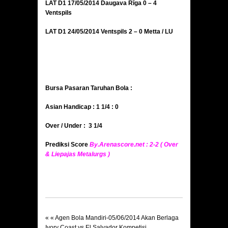
LAT D1 17/05/2014 Daugava Rīga 0 – 4
Ventspils
LAT D1 24/05/2014 Ventspils 2 – 0 Metta / LU
Bursa Pasaran Taruhan Bola :
Asian Handicap : 1 1/4 : 0
Over / Under : 3 1/4
Prediksi Score
By.Arenascore.net : 2-2 ( Over
& Liepajas Metalurgs )
« «
Agen Bola Mandiri-05/06/2014 Akan Berlaga
Ivory Coast vs El Salvador Kompetisi