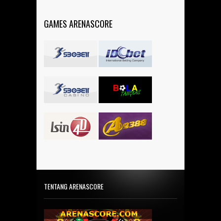
GAMES ARENASCORE
TENTANG ARENASCORE