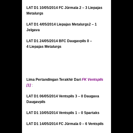
LAT D1 10/05/2014 FC Jūrmala 2 – 3 Liepajas
Metalurgs
LAT D1 4/05/2014 Liepajas Metalurgs2 – 1
Jelgava
LAT D1 24/05/2014 BFC Daugavpils 0 –
4 Liepajas Metalurgs
Lima Pertandingan Terakhir Dari
FK Ventspils
[1]
:
LAT D1 06/05/2014 Ventspils 3 – 0 Daugava
Daugavpils
LAT D1 10/05/2014 Ventspils 1 – 0 Spartaks
LAT D1 14/05/2014 FC Jūrmala 0 – 6 Ventspils