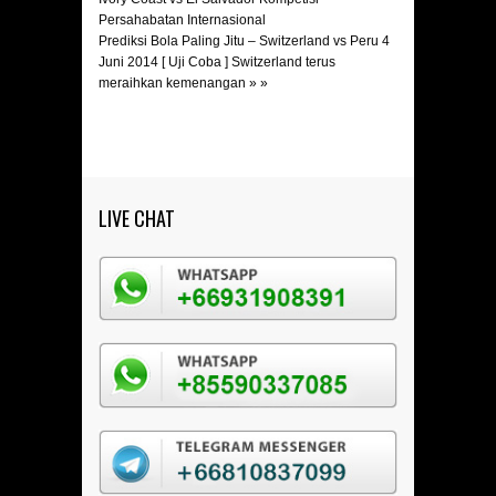
Persahabatan Internasional
Prediksi Bola Paling Jitu – Switzerland vs Peru 4
Juni 2014 [ Uji Coba ] Switzerland terus
meraihkan kemenangan
» »
LIVE CHAT