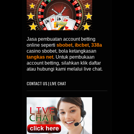
Jasa pembuatan account betting
online seperti
sbobet
,
ibcbet
,
338a
casino sbobet, bola ketangkasan
tangkas net
. Untuk pembukaan
account betting, silahkan klik daftar
atau hubungi kami melalui live chat.
CONTACT US | LIVE CHAT