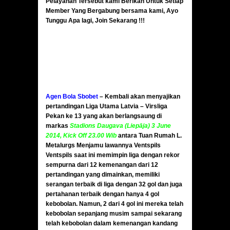
Pelayanan Tersebut kami Berikan Untuk Setiap
Member Yang Bergabung bersama kami, Ayo
Tunggu Apa lagi, Join Sekarang !!!
Agen Bola Sbobet
– Kembali akan menyajikan
pertandingan Liga Utama Latvia – Virsliga
Pekan ke 13 yang akan berlangsaung di
markas
Stadions Daugava (Liepāja) 3 June
2014, Kick Off 23.00 Wib
antara Tuan Rumah L.
Metalurgs Menjamu lawannya Ventspils
Ventspils saat ini memimpin liga dengan rekor
sempurna dari 12 kemenangan dari 12
pertandingan yang dimainkan, memiliki
serangan terbaik di liga dengan 32 gol dan juga
pertahanan terbaik dengan hanya 4 gol
kebobolan. Namun, 2 dari 4 gol ini mereka telah
kebobolan sepanjang musim sampai sekarang
telah kebobolan dalam kemenangan kandang