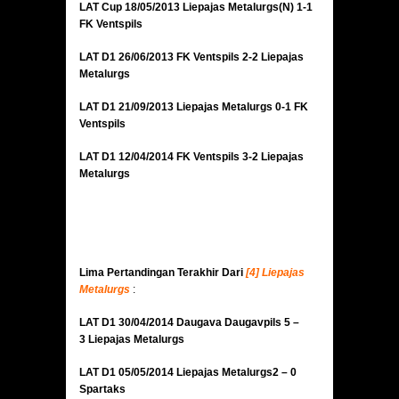
LAT Cup 18/05/2013 Liepajas Metalurgs(N) 1-1
FK Ventspils
LAT D1 26/06/2013 FK Ventspils 2-2 Liepajas
Metalurgs
LAT D1 21/09/2013 Liepajas Metalurgs 0-1 FK
Ventspils
LAT D1 12/04/2014 FK Ventspils 3-2 Liepajas
Metalurgs
Lima Pertandingan Terakhir Dari
[4] Liepajas
Metalurgs
:
LAT D1 30/04/2014 Daugava Daugavpils 5 –
3 Liepajas Metalurgs
LAT D1 05/05/2014 Liepajas Metalurgs2 – 0
Spartaks